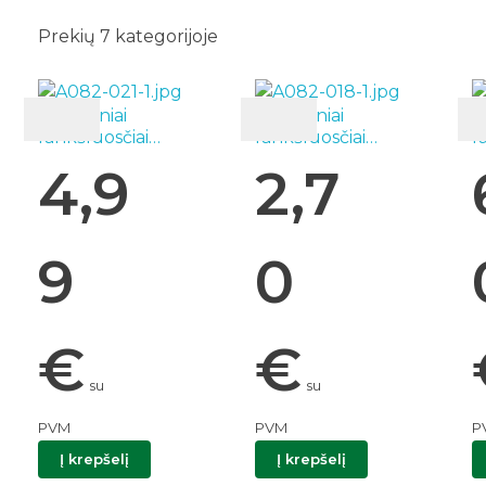
Prekių
7
kategorijoje
Popieriniai
Popieriniai
P
rankšluosčiai
rankšluosčiai
r
„Jumbo” 400 lapelių
„Premium” 2 vnt.
„
4,9
2,7
balti Zewa 04390
balti Zewa 02998
d
9
9
0
€
€
su
su
PVM
PVM
P
Į krepšelį
Į krepšelį