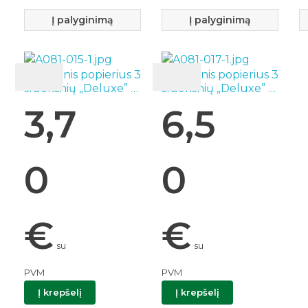
Į palyginimą
Į palyginimą
Tualetinis popierius 3
Tualetinis popierius 3
sluoksnių „Deluxe” 4
sluoksnių „Deluxe” 8
vnt. Zewa 31336
vnt. Zewa 31334
3,7
6,5
0
0
€
€
su
su
PVM
PVM
Į krepšelį
Į krepšelį