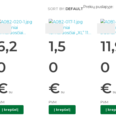
Prekių puslapyje:
SORT BY:
DEFAULT
opieriniai
Popieriniai
Tualeti
ankšluosčiai
rankšluosčiai „XL” 112
sluoksn
Wish&Weg” 2 vnt.
lapelių balti Zewa
vnt. Ze
6,2
1,5
11
ekoruoti Zewa
04396
7311
0
0
0
€
€
€
su
su
s
VM
PVM
PVM
Į krepšelį
Į krepšelį
Į krep