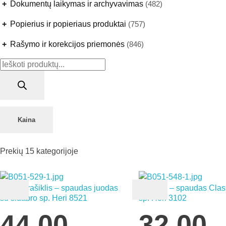
+
Dokumentų laikymas ir archyvavimas
(482)
+
Popierius ir popieriaus produktai
(757)
+
Rašymo ir korekcijos priemonės
(846)
Products
search
Kaina
Prekių
15
kategorijoje
Gelinis rašiklis – spaudas juodas
Rašiklis – spaudas Clas
su sidabro sp. Heri 8521
sp. Heri 3102
44,00
32,00