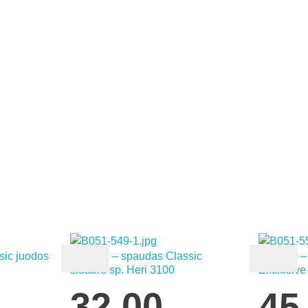
sic juodos
Rašiklis – spaudas Classic
Rašiklis 
sidabro sp. Heri 3100
Exclusive
32,00
45