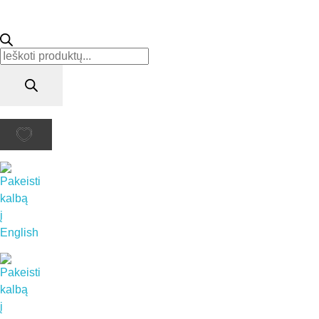
Products
search