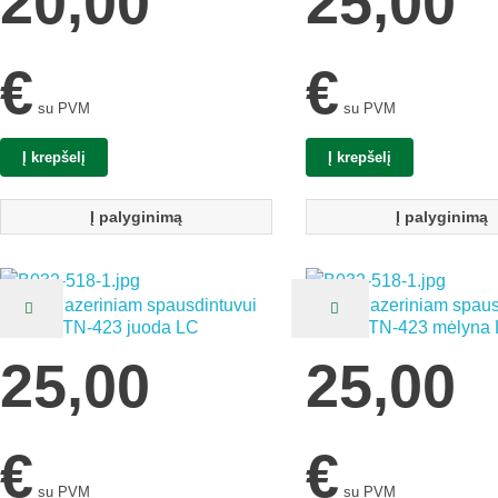
20,00
25,00
€
€
su PVM
su PVM
Į krepšelį
Į krepšelį
Į palyginimą
Į palyginimą
Kasetė lazeriniam spausdintuvui
Kasetė lazeriniam spaus
Brother TN-423 juoda LC
Brother TN-423 mėlyna
25,00
25,00
€
€
su PVM
su PVM