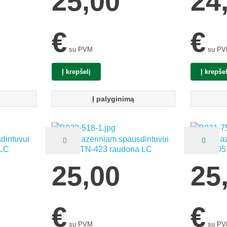
25,00
24
€
€
su PVM
su P
Į krepšelį
Į krepšel
Į palyginimą
dintuvui
Kasetė lazeriniam spausdintuvui
Kasetė la
 LC
Brother TN-423 raudona LC
Canon 05
juoda LC
25,00
25
€
€
su PVM
su P