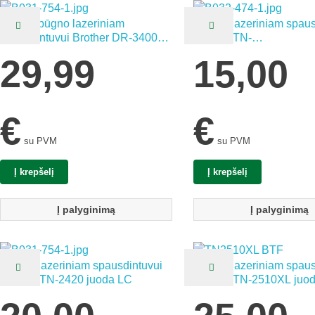
Kasetė būgno lazeriniam
Kasetė lazeriniam spaus
spausdintuvui Brother DR-3400
Brother TN-
juoda LC
1000/1030/1050/1060/1
29,99
15,00
juoda LC
€
€
su PVM
su PVM
Į krepšelį
Į krepšelį
Į palyginimą
Į palyginimą
Kasetė lazeriniam spausdintuvui
Kasetė lazeriniam spaus
Brother TN-2420 juoda LC
Brother TN-2510XL juo