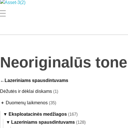
Rutana - Raštinės reikmenys
Prekiaujame pasaulinėje rinkoje pripažintomis, kokybiškomis biuro prekėmis tokių gamintojų kaip: Schneider, Esselte, Novus, 3M, Faber-Castell, Citizen, Milan, Leitz, Colop, Zebra, Staedtler, Durable, Tork, Parker, Waterman ir kt.
Neoriginalūs tone
Lazeriniams spausdintuvams
Dėžutės ir dėklai diskams
(1)
+
Duomenų laikmenos
(35)
▾
Eksploatacinės medžiagos
(167)
▾
Lazeriniams spausdintuvams
(128)