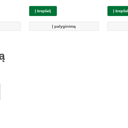
Į krepšelį
Į krepšel
Į palyginimą
ą