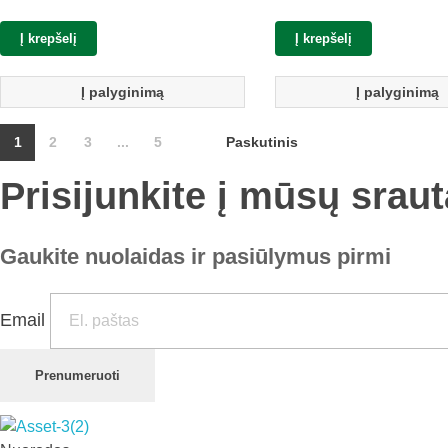
Į krepšelį
Į krepšelį
Į palyginimą
Į palyginimą
1
2
3
...
5
Paskutinis
Prisijunkite į mūsų sraut
Gaukite nuolaidas ir pasiūlymus pirmi
Email
Prenumeruoti
Prekiaujame pasaulinėje rinkoje pripažintomis, kokybiškomis biuro prekėmis tokių gamintojų kaip: Schneider, Esselte, Novus, 3M, Faber-Castell, Citizen, Milan, Leitz, Colop, Zebra, Staedtler, Durable, Tork, Parker, Waterman ir kt.