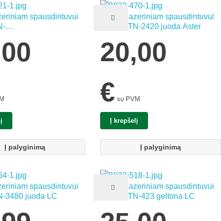
zeriniam spausdintuvui
Kasetė lazeriniam spausdintuvui
N-
Brother TN-2420 juoda Aster
0/2345/2350/2356/2370/2375/2380/2385
,00
20,00
€
VM
su PVM
į
Į krepšelį
Į palyginimą
Į palyginimą
zeriniam spausdintuvui
Kasetė lazeriniam spausdintuvui
N-3480 juoda LC
Brother TN-423 geltona LC