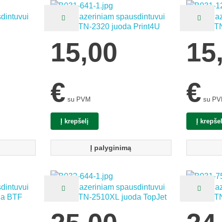
dintuvui
Kasetė lazeriniam spausdintuvui
Kasetė la
Brother TN-2320 juoda Print4U
Brother T
070/1075
2320/233
15,00
15
juoda LC
€
€
su PVM
su P
Į krepšelį
Į krepšel
Į palyginimą
dintuvui
Kasetė lazeriniam spausdintuvui
Kasetė la
da BTF
Brother TN-2510XL juoda TopJet
Brother T