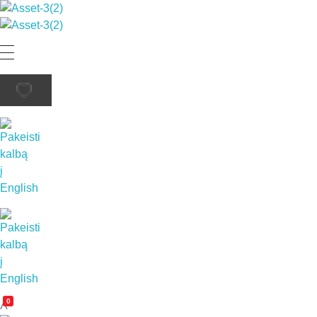
Rutana - Raštinės reikmenys
Prekiaujame pasaulinėje rinkoje pripažintomis, kokybiškomis biuro prekėmis tokių gamintojų kaip: Schneider, Esselte, Novus, 3M, Faber-Castell, Citizen, Milan, Leitz, Colop, Zebra, Staedtler, Durable, Tork, Parker, Waterman ir kt.
Rutana - Raštinės reikmenys
Prekiaujame pasaulinėje rinkoje pripažintomis, kokybiškomis biuro prekėmis tokių gamintojų kaip: Schneider, Esselte, Novus, 3M, Faber-Castell, Citizen, Milan, Leitz, Colop, Zebra, Staedtler, Durable, Tork, Parker, Waterman ir kt.
0