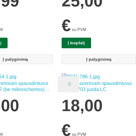
,99
25,00
€
VM
su PVM
į
Į krepšelį
Į palyginimą
Į palyginimą
zeriniam spausdintuvui
Kasetė lazeriniam spausdintuvui
7 (be mikroschemos)
Canon 703 juoda LC
,00
18,00
€
VM
su PVM