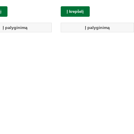
į
Į krepšelį
Į palyginimą
Į palyginimą