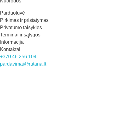
Rutana - Raštinės reikmenys
Nuorodos
Parduotuvė
Pirkimas ir pristatymas
Privatumo taisyklės
Terminai ir sąlygos
Informacija
Kontaktai
+370 46 256 104
pardavimai@rutana.lt