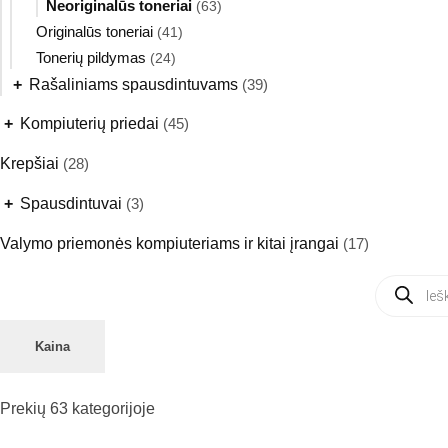
Neoriginalūs toneriai
(63)
Originalūs toneriai
(41)
Tonerių pildymas
(24)
+
Rašaliniams spausdintuvams
(39)
+
Kompiuterių priedai
(45)
Krepšiai
(28)
+
Spausdintuvai
(3)
Valymo priemonės kompiuteriams ir kitai įrangai
(17)
Products
search
Kaina
Prekių
63
kategorijoje