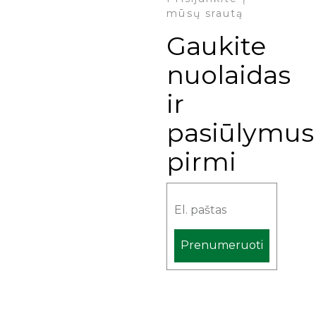
mūsų srautą
Gaukite
nuolaidas
ir
pasiūlymus
pirmi
Prenumeruoti
Alternative: