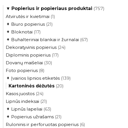
▾
Popierius ir popieriaus produktai
(757)
Atvirutės ir kvietimai
(1)
+
Biuro popierius
(21)
+
Bloknotai
(17)
+
Buhalteriniai blankai ir žurnalai
(67)
Dekoratyvinis popierius
(24)
Diplominis popierius
(17)
Dovanų maišeliai
(30)
Foto popierius
(8)
+
Įvairios lipnios etiketės
(139)
Kartoninės dėžutės
(20)
Kasos juostos
(24)
Lipnūs indeksai
(21)
+
Lipnūs lapeliai
(63)
+
Popierius užrašams
(21)
Ruloninis ir perforuotas popierius
(6)