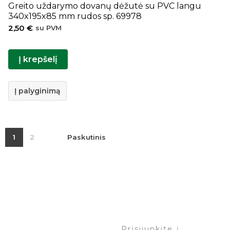
Greito uždarymo dovanų dėžutė su PVC langu
340x195x85 mm rudos sp. 69978
2,50
€
su PVM
Į krepšelį
Į palyginimą
1
2
Paskutinis
Prisijunkite į