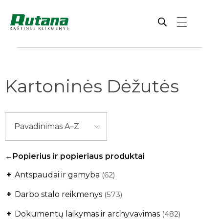
Rutana - Raštinės reikmenys
Prekiaujame pasaulinėje rinkoje pripažintomis, kokybiškomis biuro prekėmis tokių gamintojų kaip: Schneider, Esselte, Novus, 3M, Faber-Castell, Citizen, Milan, Leitz, Colop, Zebra, Staedtler, Durable, Tork, Parker, Waterman ir kt.
Kartoninės Dėžutės
Popierius ir popieriaus produktai
+
Antspaudai ir gamyba
(62)
+
Darbo stalo reikmenys
(573)
+
Dokumentų laikymas ir archyvavimas
(482)