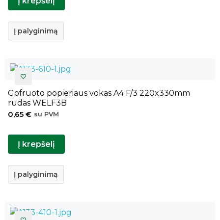
Į krepšelį
Į palyginimą
Gofruoto popieriaus vokas A4 F/3 220x330mm
rudas WELF3B
0,65
€
su PVM
Į krepšelį
Į palyginimą