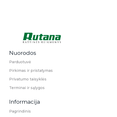
Rutana - Raštinės reikmenys
Prekiaujame pasaulinėje rinkoje pripažintomis, kokybiškomis biuro prekėmis tokių gamintojų kaip: Schneider, Esselte, Novus, 3M, Faber-Castell, Citizen, Milan, Leitz, Colop, Zebra, Staedtler, Durable, Tork, Parker, Waterman ir kt.
Nuorodos
Parduotuvė
Pirkimas ir pristatymas
Privatumo taisyklės
Terminai ir sąlygos
Informacija
Pagrindinis