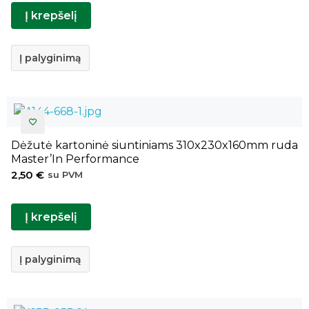
Į krepšelį
Į palyginimą
Dėžutė kartoninė siuntiniams 310x230x160mm ruda
Master’In Performance
2,50
€
su PVM
Į krepšelį
Į palyginimą