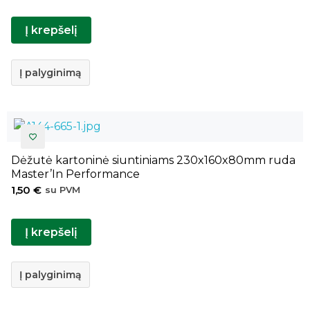
Į krepšelį
Į palyginimą
Dėžutė kartoninė siuntiniams 230x160x80mm ruda
Master’In Performance
1,50
€
su PVM
Į krepšelį
Į palyginimą