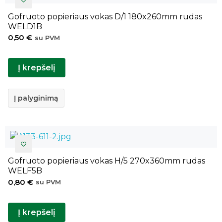
Gofruoto popieriaus vokas D/1 180x260mm rudas
WELD1B
0,50
€
su PVM
Į krepšelį
Į palyginimą
Gofruoto popieriaus vokas H/5 270x360mm rudas
WELF5B
0,80
€
su PVM
Į krepšelį