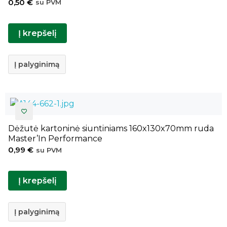
0,50
€
su PVM
Į krepšelį
Į palyginimą
Dėžutė kartoninė siuntiniams 160x130x70mm ruda
Master’In Performance
0,99
€
su PVM
Į krepšelį
Į palyginimą