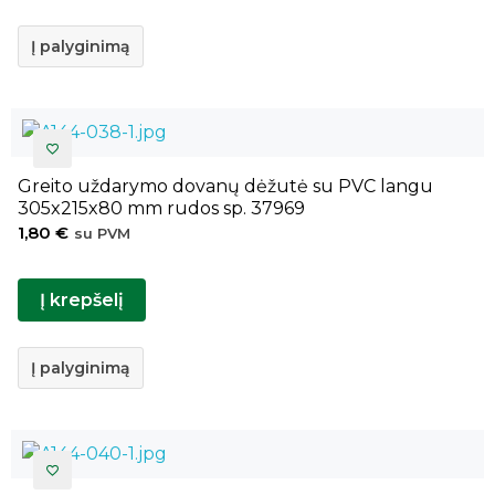
Į palyginimą
Greito uždarymo dovanų dėžutė su PVC langu
305x215x80 mm rudos sp. 37969
1,80
€
su PVM
Į krepšelį
Į palyginimą