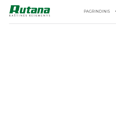
PAGRINDINIS
Rutana - Raštinės reikmenys
Prekiaujame pasaulinėje rinkoje pripažintomis, kokybiškomis biuro prekėmis tokių gamintojų kaip: Schneider, Esselte, Novus, 3M, Faber-Castell, Citizen, Milan, Leitz, Colop, Zebra, Staedtler, Durable, Tork, Parker, Waterman ir kt.