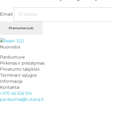
Email
Prenumeruoti
Rutana - Raštinės reikmenys
Prekiaujame pasaulinėje rinkoje pripažintomis, kokybiškomis biuro prekėmis tokių gamintojų kaip: Schneider, Esselte, Novus, 3M, Faber-Castell, Citizen, Milan, Leitz, Colop, Zebra, Staedtler, Durable, Tork, Parker, Waterman ir kt.
Nuorodos
Parduotuvė
Pirkimas ir pristatymas
Privatumo taisyklės
Terminai ir sąlygos
Informacija
Kontaktai
+370 46 256 104
pardavimai@rutana.lt