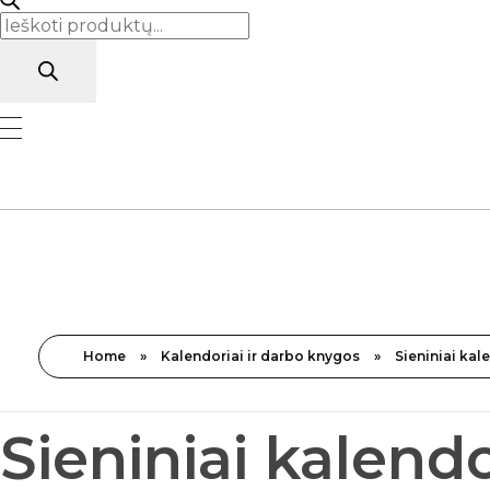
Products
search
Home
»
Kalendoriai ir darbo knygos
»
Sieniniai kal
Sieniniai kalendo