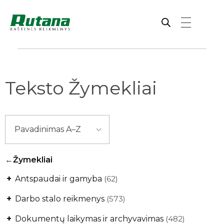
Rutana - Raštinės reikmenys
Prekiaujame pasaulinėje rinkoje pripažintomis, kokybiškomis biuro prekėmis tokių gamintojų kaip: Schneider, Esselte, Novus, 3M, Faber-Castell, Citizen, Milan, Leitz, Colop, Zebra, Staedtler, Durable, Tork, Parker, Waterman ir kt.
Teksto Žymekliai
Žymekliai
+
Antspaudai ir gamyba
(62)
+
Darbo stalo reikmenys
(573)
+
Dokumentų laikymas ir archyvavimas
(482)