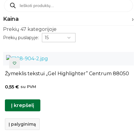
Kaina
Prekių
47
kategorijoje
Prekių puslapyje:
Žymeklis tekstui „Gel Highlighter” Centrum 88050
0,55
€
su PVM
Į krepšelį
Į palyginimą