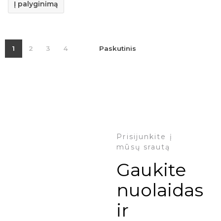
Į palyginimą
1
2
3
4
Paskutinis
Prisijunkite į
mūsų srautą
Gaukite
nuolaidas
ir