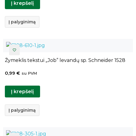
Į krepšelį
Į palyginimą
Žymeklis tekstui „Job” levandų sp. Schneider 1528
0,99
€
su PVM
Į krepšelį
Į palyginimą