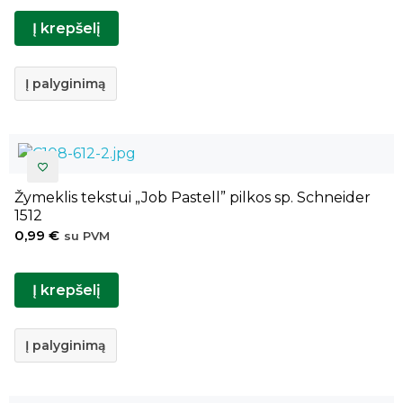
Į krepšelį
Į palyginimą
Žymeklis tekstui „Job Pastell” pilkos sp. Schneider
1512
0,99
€
su PVM
Į krepšelį
Į palyginimą