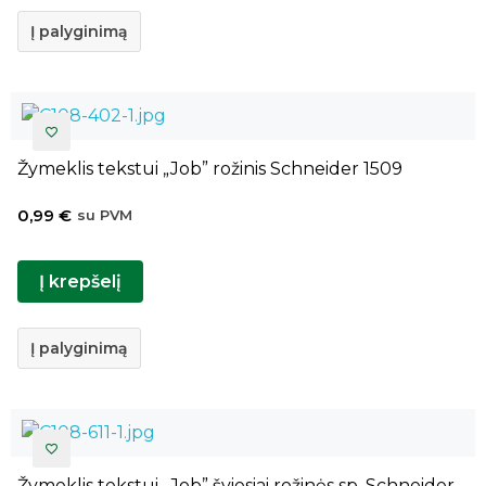
Į palyginimą
Žymeklis tekstui „Job” rožinis Schneider 1509
0,99
€
su PVM
Į krepšelį
Į palyginimą
Žymeklis tekstui „Job” šviesiai rožinės sp. Schneider