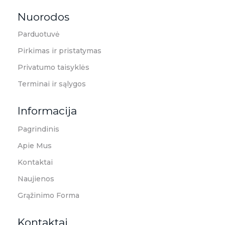
Rutana - Raštinės reikmenys
Prekiaujame pasaulinėje rinkoje pripažintomis, kokybiškomis biuro prekėmis tokių gamintojų kaip: Schneider, Esselte, Novus, 3M, Faber-Castell, Citizen, Milan, Leitz, Colop, Zebra, Staedtler, Durable, Tork, Parker, Waterman ir kt.
Nuorodos
Parduotuvė
Pirkimas ir pristatymas
Privatumo taisyklės
Terminai ir sąlygos
Informacija
Pagrindinis
Apie Mus
Kontaktai
Naujienos
Grąžinimo Forma
Kontaktai