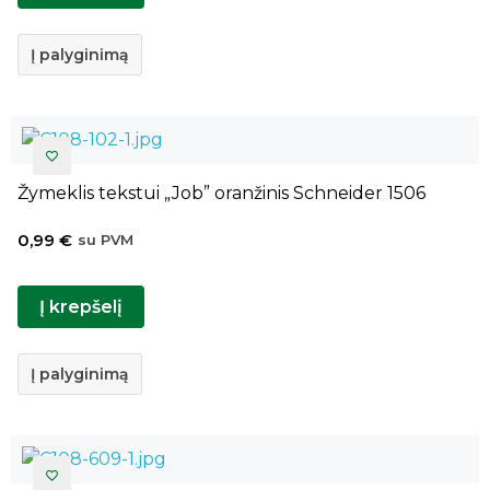
Į palyginimą
Žymeklis tekstui „Job” oranžinis Schneider 1506
0,99
€
su PVM
Į krepšelį
Į palyginimą