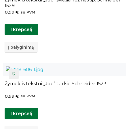
1529
0,99
€
su PVM
Į krepšelį
Į palyginimą
Žymeklis tekstui „Job” turkio Schneider 1523
0,99
€
su PVM
Į krepšelį