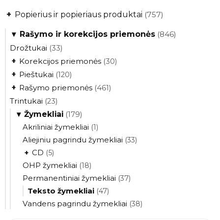
+
Popierius ir popieriaus produktai
(757)
▾
Rašymo ir korekcijos priemonės
(846)
Drožtukai
(33)
+
Korekcijos priemonės
(30)
+
Pieštukai
(120)
+
Rašymo priemonės
(461)
Trintukai
(23)
▾
Žymekliai
(179)
Akriliniai žymekliai
(1)
Aliejiniu pagrindu žymekliai
(33)
+
CD
(5)
OHP žymekliai
(18)
Permanentiniai žymekliai
(37)
Teksto žymekliai
(47)
Vandens pagrindu žymekliai
(38)