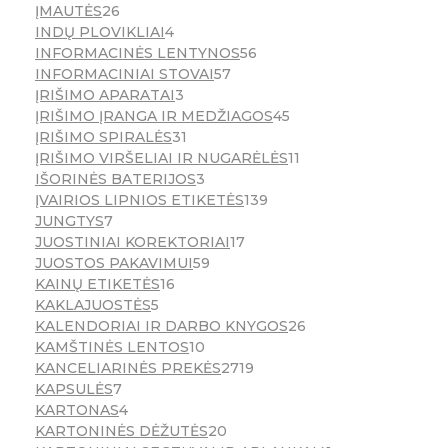
ĮMAUTĖS
26
INDŲ PLOVIKLIAI
4
INFORMACINĖS LENTYNOS
56
INFORMACINIAI STOVAI
57
ĮRIŠIMO APARATAI
3
ĮRIŠIMO ĮRANGA IR MEDŽIAGOS
45
ĮRIŠIMO SPIRALĖS
31
ĮRIŠIMO VIRŠELIAI IR NUGARĖLĖS
11
IŠORINĖS BATERIJOS
3
ĮVAIRIOS LIPNIOS ETIKETĖS
139
JUNGTYS
7
JUOSTINIAI KOREKTORIAI
17
JUOSTOS PAKAVIMUI
59
KAINŲ ETIKETĖS
16
KAKLAJUOSTĖS
5
KALENDORIAI IR DARBO KNYGOS
26
KAMŠTINĖS LENTOS
10
KANCELIARINĖS PREKĖS
2719
KAPSULĖS
7
KARTONAS
4
KARTONINĖS DĖŽUTĖS
20