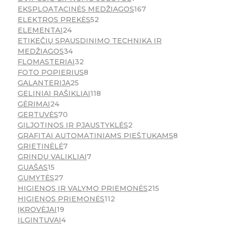
EKSPLOATACINĖS MEDŽIAGOS
167
ELEKTROS PREKĖS
52
ELEMENTAI
24
ETIKEČIŲ SPAUSDINIMO TECHNIKA IR
MEDŽIAGOS
34
FLOMASTERIAI
32
FOTO POPIERIUS
8
GALANTERIJA
25
GELINIAI RAŠIKLIAI
118
GĖRIMAI
24
GERTUVĖS
70
GILJOTINOS IR PJAUSTYKLĖS
2
GRAFITAI AUTOMATINIAMS PIEŠTUKAMS
8
GRIETINĖLĖ
7
GRINDŲ VALIKLIAI
7
GUAŠAS
15
GUMYTĖS
27
HIGIENOS IR VALYMO PRIEMONĖS
215
HIGIENOS PRIEMONĖS
112
ĮKROVĖJAI
19
ILGINTUVAI
4