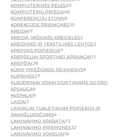
KOMPIUTERINĖS PELĖS
20
KOMPIUTERIŲ PRIEDAI
45
KONFERENCIJŲ STOVAI
6
KOREKCIJOS PRIEMONĖS
30
KREIDA
17
KREIDA, VAŠKINĖS KREIDELĖS
2
KREIDINĖS IR TEKSTILINĖS LENTOS
2
KREPINIS POPIERIUS
7
KREPŠELIAI SPORTINEI APRANGAI
13
KREPŠIAI
28
KŪNO PRIEŽIŪROS REIKMENYS
9
KUPRINĖS
27
KURJERINIAI VOKAI SIUNTINIAMS SU ORO
APSAUGA
9
KVEPALAI
9
LAIDAI
7
LAIKIKLIAI TUALETINIAM POPIERIUI IR
RANKŠLUOSČIAMS
4
LAMINAVIMO APARATAI
13
LAMINAVIMO PRIEMONĖS
32
LAMINAVIMO VOKELIAI
19