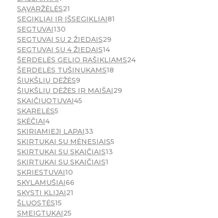
SĄVARŽĖLĖS
21
SEGIKLIAI IR IŠSEGIKLIAI
81
SEGTUVAI
130
SEGTUVAI SU 2 ŽIEDAIS
29
SEGTUVAI SU 4 ŽIEDAIS
14
ŠERDELĖS GELIO RAŠIKLIAMS
24
ŠERDELĖS TUŠINUKAMS
18
ŠIUKŠLIŲ DĖŽĖS
9
ŠIUKŠLIŲ DĖŽĖS IR MAIŠAI
29
SKAIČIUOTUVAI
45
SKARELĖS
5
SKĖČIAI
4
SKIRIAMIEJI LAPAI
33
SKIRTUKAI SU MĖNESIAIS
5
SKIRTUKAI SU SKAIČIAIS
13
SKIRTUKAI SU SKAIČIAIS
1
SKRIESTUVAI
10
SKYLAMUŠIAI
66
SKYSTI KLIJAI
21
ŠLUOSTĖS
15
SMEIGTUKAI
25