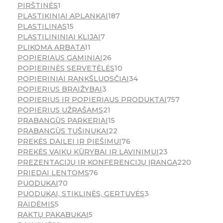
PIRŠTINĖS
1
PLASTIKINIAI APLANKAI
187
PLASTILINAS
15
PLASTILININIAI KLIJAI
7
PLIKOMA ARBATA
11
POPIERIAUS GAMINIAI
26
POPIERINĖS SERVETĖLĖS
10
POPIERINIAI RANKŠLUOSČIAI
34
POPIERIUS BRAIŽYBAI
3
POPIERIUS IR POPIERIAUS PRODUKTAI
757
POPIERIUS UŽRAŠAMS
21
PRABANGŪS PARKERIAI
15
PRABANGŪS TUŠINUKAI
22
PREKĖS DAILEI IR PIEŠIMUI
76
PREKĖS VAIKŲ KŪRYBAI IR LAVINIMUI
23
PREZENTACIJŲ IR KONFERENCIJŲ ĮRANGA
220
PRIEDAI LENTOMS
76
PUODUKAI
70
PUODUKAI, STIKLINĖS, GERTUVĖS
3
RAIDĖMIS
5
RAKTŲ PAKABUKAI
5