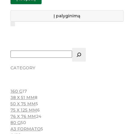
Į palyginimą
CATEGORY
160 G
17
38 X 51 MM
8
50 X 75 MM
5
75 X 125 MM
6
76 X 76 MM
24
80 G
50
A3 FORMATO
5