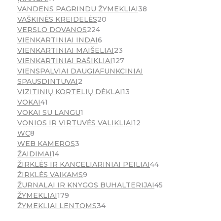
VANDENS PAGRINDU ŽYMEKLIAI
38
VAŠKINĖS KREIDELĖS
20
VERSLO DOVANOS
224
VIENKARTINIAI INDAI
6
VIENKARTINIAI MAIŠELIAI
23
VIENKARTINIAI RAŠIKLIAI
127
VIENSPALVIAI DAUGIAFUNKCINIAI
SPAUSDINTUVAI
2
VIZITINIŲ KORTELIŲ DĖKLAI
13
VOKAI
41
VOKAI SU LANGU
1
VONIOS IR VIRTUVĖS VALIKLIAI
12
WC
8
WEB KAMEROS
3
ŽAIDIMAI
14
ŽIRKLĖS IR KANCELIARINIAI PEILIAI
44
ŽIRKLĖS VAIKAMS
9
ŽURNALAI IR KNYGOS BUHALTERIJAI
45
ŽYMEKLIAI
179
ŽYMEKLIAI LENTOMS
34