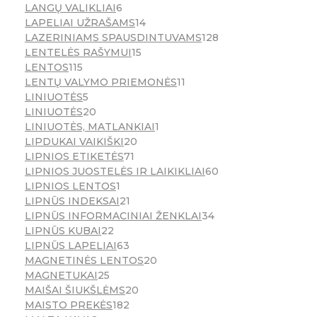
LANGŲ VALIKLIAI
6
LAPELIAI UŽRAŠAMS
14
LAZERINIAMS SPAUSDINTUVAMS
128
LENTELĖS RAŠYMUI
15
LENTOS
115
LENTŲ VALYMO PRIEMONĖS
11
LINIUOTĖS
5
LINIUOTĖS
20
LINIUOTĖS, MATLANKIAI
1
LIPDUKAI VAIKIŠKI
20
LIPNIOS ETIKETĖS
71
LIPNIOS JUOSTELĖS IR LAIKIKLIAI
60
LIPNIOS LENTOS
1
LIPNŪS INDEKSAI
21
LIPNŪS INFORMACINIAI ŽENKLAI
34
LIPNŪS KUBAI
22
LIPNŪS LAPELIAI
63
MAGNETINĖS LENTOS
20
MAGNETUKAI
25
MAIŠAI ŠIUKŠLĖMS
20
MAISTO PREKĖS
182