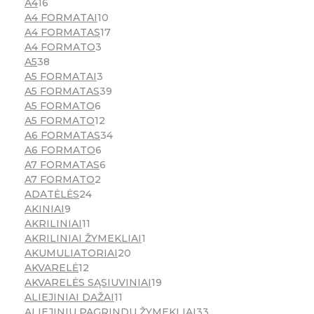
A4
16
A4 FORMATAI
10
A4 FORMATAS
17
A4 FORMATO
3
A5
38
A5 FORMATAI
3
A5 FORMATAS
39
A5 FORMATO
6
A5 FORMATO
12
A6 FORMATAS
34
A6 FORMATO
6
A7 FORMATAS
6
A7 FORMATO
2
ADATĖLĖS
24
AKINIAI
9
AKRILINIAI
11
AKRILINIAI ŽYMEKLIAI
1
AKUMULIATORIAI
20
AKVARELĖ
12
AKVARELĖS SĄSIUVINIAI
19
ALIEJINIAI DAŽAI
11
ALIEJINIU PAGRINDU ŽYMEKLIAI
33