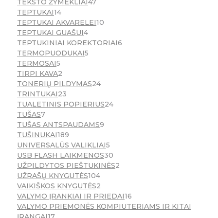
TEKSTO ŽYMEKLIAI
47
TEPTUKAI
14
TEPTUKAI AKVARELEI
10
TEPTUKAI GUAŠUI
4
TEPTUKINIAI KOREKTORIAI
6
TERMOPUODUKAI
5
TERMOSAI
5
TIRPI KAVA
2
TONERIŲ PILDYMAS
24
TRINTUKAI
23
TUALETINIS POPIERIUS
24
TUŠAS
7
TUŠAS ANTSPAUDAMS
9
TUŠINUKAI
189
UNIVERSALŪS VALIKLIAI
5
USB FLASH LAIKMENOS
30
UŽPILDYTOS PIEŠTUKINĖS
2
UŽRAŠŲ KNYGUTĖS
104
VAIKIŠKOS KNYGUTĖS
2
VALYMO ĮRANKIAI IR PRIEDAI
16
VALYMO PRIEMONĖS KOMPIUTERIAMS IR KITAI
ĮRANGAI
17