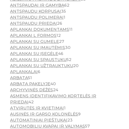
ANTSPAUDAI IR GAMYBA
62
ANTSPAUDŲ KORPUSAI
35
ANTSPAUDŲ POLIMERAI
1
ANTSPAUDŲ PRIEDAI
26
APLANKAI DOKUMENTAMS
11
APLANKAI L FORMOS
12
APLANKAI SU GUMELE
27
APLANKAI SU ĮMAUTĖMIS
30
APLANKAI SU ĮSEGĖLE
46
APLANKAI SU SPAUSTUKU
52
APLANKAI SU UŽTRAUKTUKU
20
APLANKALAI
6
ARBATA
51
ARBATA PAKELYJE
40
ARCHYVINĖS DĖŽĖS
24
ASMENS IDENTIFIKAVIMO KORTELĖS IR
PRIEDAI
42
ATVIRUTĖS IR KVIETIMAI
1
AUSINĖS IR GARSO KOLONĖLĖS
9
AUTOMATINIAI PIEŠTUKAI
23
AUTOMOBILIŲ KVAPAI IR VALYMAS
57