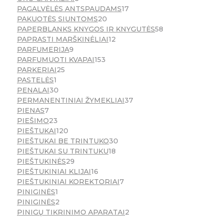
PAGALVĖLĖS ANTSPAUDAMS
17
PAKUOTĖS SIUNTOMS
20
PAPERBLANKS KNYGOS IR KNYGUTĖS
58
PAPRASTI MARŠKINĖLIAI
12
PARFUMERIJA
9
PARFUMUOTI KVAPAI
153
PARKERIAI
25
PASTELĖS
1
PENALAI
30
PERMANENTINIAI ŽYMEKLIAI
37
PIENAS
7
PIEŠIMO
23
PIEŠTUKAI
120
PIEŠTUKAI BE TRINTUKO
30
PIEŠTUKAI SU TRINTUKU
18
PIEŠTUKINĖS
29
PIEŠTUKINIAI KLIJAI
16
PIEŠTUKINIAI KOREKTORIAI
7
PINIGINĖS
1
PINIGINĖS
2
PINIGŲ TIKRINIMO APARATAI
2