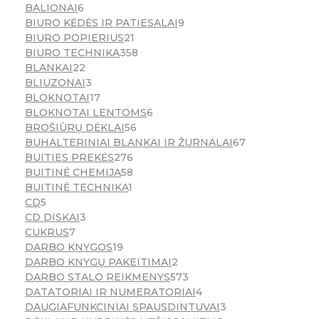
BALIONAI
6
BIURO KĖDĖS IR PATIESALAI
9
BIURO POPIERIUS
21
BIURO TECHNIKA
358
BLANKAI
22
BLIUZONAI
3
BLOKNOTAI
17
BLOKNOTAI LENTOMS
6
BROŠIŪRŲ DĖKLAI
56
BUHALTERINIAI BLANKAI IR ŽURNALAI
67
BUITIES PREKĖS
276
BUITINĖ CHEMIJA
58
BUITINĖ TECHNIKA
1
CD
5
CD DISKAI
3
CUKRUS
7
DARBO KNYGOS
19
DARBO KNYGŲ PAKEITIMAI
2
DARBO STALO REIKMENYS
573
DATATORIAI IR NUMERATORIAI
4
DAUGIAFUNKCINIAI SPAUSDINTUVAI
3