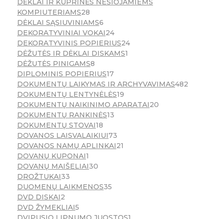
DĖKLAI IR KUPRINĖS NEŠIOJAMIEMS
KOMPIUTERIAMS
28
DĖKLAI SĄSIUVINIAMS
6
DEKORATYVINIAI VOKAI
24
DEKORATYVINIS POPIERIUS
24
DĖŽUTĖS IR DĖKLAI DISKAMS
1
DĖŽUTĖS PINIGAMS
8
DIPLOMINIS POPIERIUS
17
DOKUMENTŲ LAIKYMAS IR ARCHYVAVIMAS
482
DOKUMENTŲ LENTYNĖLĖS
19
DOKUMENTŲ NAIKINIMO APARATAI
20
DOKUMENTŲ RANKINĖS
13
DOKUMENTŲ STOVAI
18
DOVANOS LAISVALAIKIUI
73
DOVANOS NAMŲ APLINKAI
21
DOVANŲ KUPONAI
1
DOVANŲ MAIŠELIAI
30
DROŽTUKAI
33
DUOMENŲ LAIKMENOS
35
DVD DISKAI
2
DVD ŽYMEKLIAI
5
DVIPUSIO LIPNUMO JUOSTOS
1