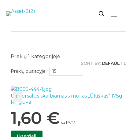
Rutana - Raštinės reikmenys
Prekiaujame pasaulinėje rinkoje pripažintomis, kokybiškomis biuro prekėmis tokių gamintojų kaip: Schneider, Esselte, Novus, 3M, Faber-Castell, Citizen, Milan, Leitz, Colop, Zebra, Staedtler, Durable, Tork, Parker, Waterman ir kt.
Prekių
1
kategorijoje
SORT BY:
DEFAULT
Prekių puslapyje:
Universalus skalbiamasis muilas „Ūkiškas” 175g
Ringuva
1,60
€
su PVM
Į krepšelį