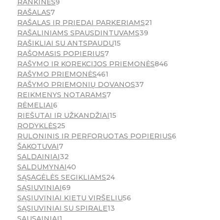
RANKINĖS
9
RAŠALAS
7
RAŠALAS IR PRIEDAI PARKERIAMS
21
RAŠALINIAMS SPAUSDINTUVAMS
39
RAŠIKLIAI SU ANTSPAUDU
15
RAŠOMASIS POPIERIUS
7
RAŠYMO IR KOREKCIJOS PRIEMONĖS
846
RAŠYMO PRIEMONĖS
461
RAŠYMO PRIEMONIŲ DOVANOS
37
REIKMENYS NOTARAMS
7
RĖMELIAI
6
RIEŠUTAI IR UŽKANDŽIAI
15
RODYKLĖS
25
RULONINIS IR PERFORUOTAS POPIERIUS
6
ŠAKOTUVAI
7
SALDAINIAI
32
SALDUMYNAI
40
SĄSAGĖLĖS SEGIKLIAMS
24
SĄSIUVINIAI
69
SĄSIUVINIAI KIETU VIRŠELIU
56
SĄSIUVINIAI SU SPIRALE
13
SAUSAINIAI
1