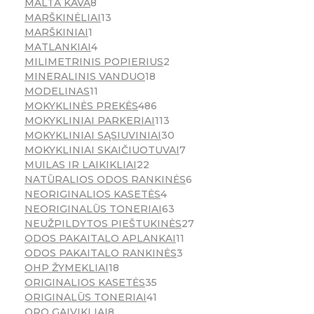
MALTA KAVA
8
MARŠKINĖLIAI
13
MARŠKINIAI
1
MATLANKIAI
4
MILIMETRINIS POPIERIUS
2
MINERALINIS VANDUO
18
MODELINAS
11
MOKYKLINĖS PREKĖS
486
MOKYKLINIAI PARKERIAI
113
MOKYKLINIAI SĄSIUVINIAI
30
MOKYKLINIAI SKAIČIUOTUVAI
7
MUILAS IR LAIKIKLIAI
22
NATŪRALIOS ODOS RANKINĖS
6
NEORIGINALIOS KASETĖS
4
NEORIGINALŪS TONERIAI
63
NEUŽPILDYTOS PIEŠTUKINĖS
27
ODOS PAKAITALO APLANKAI
11
ODOS PAKAITALO RANKINĖS
3
OHP ŽYMEKLIAI
18
ORIGINALIOS KASETĖS
35
ORIGINALŪS TONERIAI
41
ORO GAIVIKLIAI
8