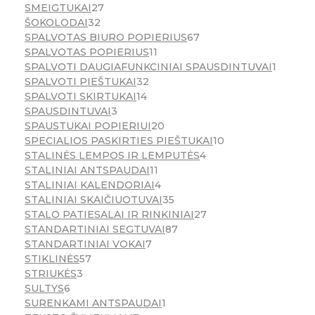
SMEIGTUKAI
27
ŠOKOLODAI
32
SPALVOTAS BIURO POPIERIUS
67
SPALVOTAS POPIERIUS
11
SPALVOTI DAUGIAFUNKCINIAI SPAUSDINTUVAI
1
SPALVOTI PIEŠTUKAI
32
SPALVOTI SKIRTUKAI
14
SPAUSDINTUVAI
3
SPAUSTUKAI POPIERIUI
20
SPECIALIOS PASKIRTIES PIEŠTUKAI
10
STALINĖS LEMPOS IR LEMPUTĖS
4
STALINIAI ANTSPAUDAI
11
STALINIAI KALENDORIAI
4
STALINIAI SKAIČIUOTUVAI
35
STALO PATIESALAI IR RINKINIAI
27
STANDARTINIAI SEGTUVAI
87
STANDARTINIAI VOKAI
7
STIKLINĖS
57
STRIUKĖS
3
SULTYS
6
SURENKAMI ANTSPAUDAI
1