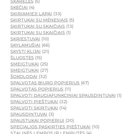
SKARELĖS
5
SKĖČIAI
4
SKIRIAMIEJI LAPAI
33
SKIRTUKAI SU MĖNESIAIS
5
SKIRTUKAI SU SKAIČIAIS
13
SKIRTUKAI SU SKAIČIAIS
1
SKRIESTUVAI
10
SKYLAMUŠIAI
66
SKYSTI KLIJAI
21
ŠLUOSTĖS
15
SMEIGTUKAI
25
SMEIGTUKAI
27
ŠOKOLODAI
32
SPALVOTAS BIURO POPIERIUS
67
SPALVOTAS POPIERIUS
11
SPALVOTI DAUGIAFUNKCINIAI SPAUSDINTUVAI
1
SPALVOTI PIEŠTUKAI
32
SPALVOTI SKIRTUKAI
14
SPAUSDINTUVAI
3
SPAUSTUKAI POPIERIUI
20
SPECIALIOS PASKIRTIES PIEŠTUKAI
10
STALINĖS LEMPOS IR LEMPUTĖS
4