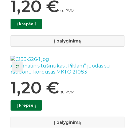
1,20
€
su PVM
Į krepšelį
Į palyginimą
Automatinis tušinukas „Piklam” juodas su
raudonu korpusas MKTO 21083
1,20
€
su PVM
Į krepšelį
Į palyginimą