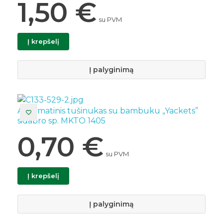
1,50
€
su PVM
Į krepšelį
Į palyginimą
Automatinis tušinukas su bambuku „Yackets”
sidabro sp. MKTO 1405
0,70
€
su PVM
Į krepšelį
Į palyginimą