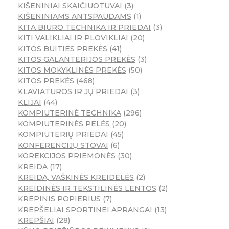
KIŠENINIAI SKAIČIUOTUVAI
3
KIŠENINIAMS ANTSPAUDAMS
1
KITA BIURO TECHNIKA IR PRIEDAI
3
KITI VALIKLIAI IR PLOVIKLIAI
20
KITOS BUITIES PREKĖS
41
KITOS GALANTERIJOS PREKĖS
3
KITOS MOKYKLINĖS PREKĖS
50
KITOS PREKĖS
468
KLAVIATŪROS IR JŲ PRIEDAI
3
KLIJAI
44
KOMPIUTERINĖ TECHNIKA
296
KOMPIUTERINĖS PELĖS
20
KOMPIUTERIŲ PRIEDAI
45
KONFERENCIJŲ STOVAI
6
KOREKCIJOS PRIEMONĖS
30
KREIDA
17
KREIDA, VAŠKINĖS KREIDELĖS
2
KREIDINĖS IR TEKSTILINĖS LENTOS
2
KREPINIS POPIERIUS
7
KREPŠELIAI SPORTINEI APRANGAI
13
KREPŠIAI
28