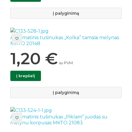
Į palyginimą
Automatinis tušinukas „Kolka” tamsiai mėlynas
MKTO 20148
1,20
€
su PVM
Į krepšelį
Į palyginimą
Automatinis tušinukas „Piklam” juodas su
mėlynu korpusas MKTO 21083