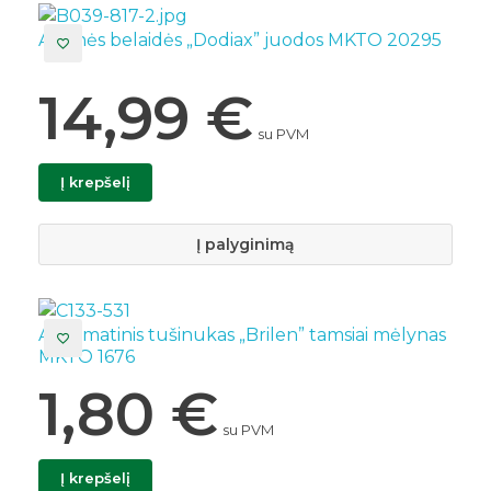
Ausinės belaidės „Dodiax” juodos MKTO 20295
14,99
€
su PVM
Į krepšelį
Į palyginimą
Automatinis tušinukas „Brilen” tamsiai mėlynas
MKTO 1676
1,80
€
su PVM
Į krepšelį