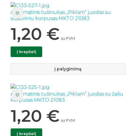
Automatinis tušinukas „Piklam” juodas su
sidabriniu korpusas MKTO 21083
1,20
€
su PVM
Į krepšelį
Į palyginimą
Automatinis tušinukas „Piklam” juodas su žaliu
korpusas MKTO 21083
1,20
€
su PVM
Į krepšelį