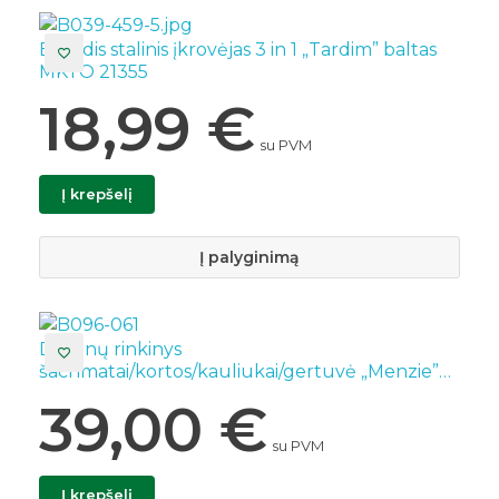
Belaidis stalinis įkrovėjas 3 in 1 „Tardim” baltas
MKTO 21355
18,99
€
su PVM
Į krepšelį
Į palyginimą
Dovanų rinkinys
šachmatai/kortos/kauliukai/gertuvė „Menzie”
MKTO 21847
39,00
€
su PVM
Į krepšelį