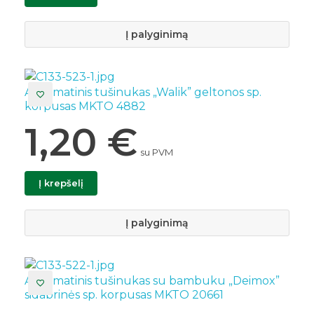
Į palyginimą
Automatinis tušinukas „Walik” geltonos sp.
korpusas MKTO 4882
1,20
€
su PVM
Į krepšelį
Į palyginimą
Automatinis tušinukas su bambuku „Deimox”
sidabrinės sp. korpusas MKTO 20661