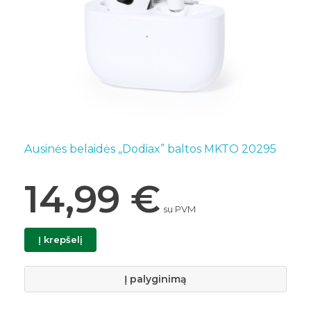
Ausinės belaidės „Dodiax” baltos MKTO 20295
14,99
€
su PVM
Į krepšelį
Į palyginimą