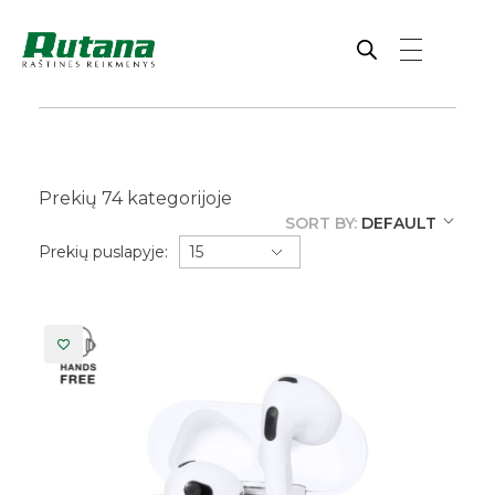
Rutana - Raštinės reikmenys
Prekiaujame pasaulinėje rinkoje pripažintomis, kokybiškomis biuro prekėmis tokių gamintojų kaip: Schneider, Esselte, Novus, 3M, Faber-Castell, Citizen, Milan, Leitz, Colop, Zebra, Staedtler, Durable, Tork, Parker, Waterman ir kt.
Prekių
74
kategorijoje
SORT BY:
DEFAULT
Prekių puslapyje: