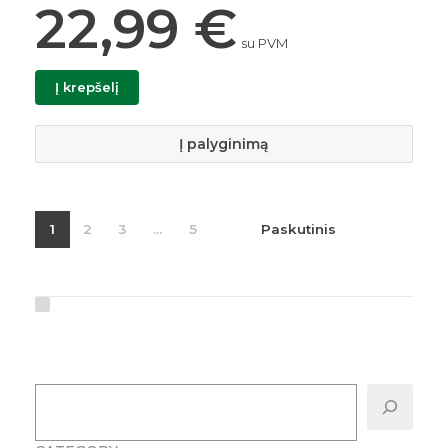
22,99
€
su PVM
Į krepšelį
Į palyginimą
1
2
3
...
5
Paskutinis