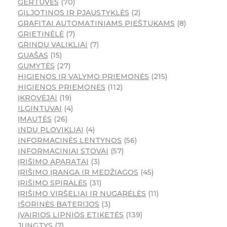
GERTUVĖS
70
GILJOTINOS IR PJAUSTYKLĖS
2
GRAFITAI AUTOMATINIAMS PIEŠTUKAMS
8
GRIETINĖLĖ
7
GRINDŲ VALIKLIAI
7
GUAŠAS
15
GUMYTĖS
27
HIGIENOS IR VALYMO PRIEMONĖS
215
HIGIENOS PRIEMONĖS
112
ĮKROVĖJAI
19
ILGINTUVAI
4
ĮMAUTĖS
26
INDŲ PLOVIKLIAI
4
INFORMACINĖS LENTYNOS
56
INFORMACINIAI STOVAI
57
ĮRIŠIMO APARATAI
3
ĮRIŠIMO ĮRANGA IR MEDŽIAGOS
45
ĮRIŠIMO SPIRALĖS
31
ĮRIŠIMO VIRŠELIAI IR NUGARĖLĖS
11
IŠORINĖS BATERIJOS
3
ĮVAIRIOS LIPNIOS ETIKETĖS
139
JUNGTYS
7