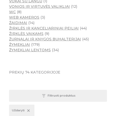
VOKAI SU LANGU
1
VONIOS IR VIRTUVĖS VALIKLIAI
12
WC
8
WEB KAMEROS
3
ŽAIDIMAI
14
ŽIRKLĖS IR KANCELIARINIAI PEILIAI
44
ŽIRKLĖS VAIKAMS
9
ŽURNALAI IR KNYGOS BUHALTERIJAI
45
ŽYMEKLIAI
179
ŽYMEKLIAI LENTOMS
34
PREKIŲ
74
KATEGORIJOJE
Filtruoti produktus
Uždaryti