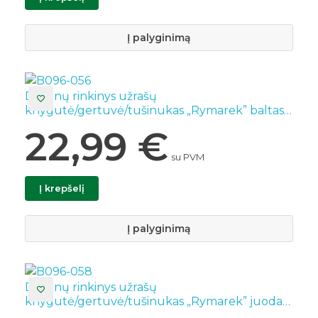
Į palyginimą
Dovanų rinkinys užrašų
knygutė/gertuvė/tušinukas „Rymarek” baltas
MKTO 22176
22,99
€
su PVM
Į krepšelį
Į palyginimą
Dovanų rinkinys užrašų
knygutė/gertuvė/tušinukas „Rymarek” juodas
MKTO 22176