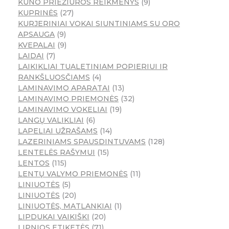
KŪNO PRIEŽIŪROS REIKMENYS
9
KUPRINĖS
27
KURJERINIAI VOKAI SIUNTINIAMS SU ORO
APSAUGA
9
KVEPALAI
9
LAIDAI
7
LAIKIKLIAI TUALETINIAM POPIERIUI IR
RANKŠLUOSČIAMS
4
LAMINAVIMO APARATAI
13
LAMINAVIMO PRIEMONĖS
32
LAMINAVIMO VOKELIAI
19
LANGŲ VALIKLIAI
6
LAPELIAI UŽRAŠAMS
14
LAZERINIAMS SPAUSDINTUVAMS
128
LENTELĖS RAŠYMUI
15
LENTOS
115
LENTŲ VALYMO PRIEMONĖS
11
LINIUOTĖS
5
LINIUOTĖS
20
LINIUOTĖS, MATLANKIAI
1
LIPDUKAI VAIKIŠKI
20
LIPNIOS ETIKETĖS
71