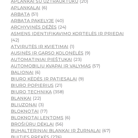
APLANKAI SU UŽTRAUKTUKU
20
APLANKALAI
6
ARBATA
51
ARBATA PAKELYJE
40
ARCHYVINĖS DĖŽĖS
24
ASMENS IDENTIFIKAVIMO KORTELĖS IR PRIEDAI
42
ATVIRUTĖS IR KVIETIMAI
1
AUSINĖS IR GARSO KOLONĖLĖS
9
AUTOMATINIAI PIEŠTUKAI
23
AUTOMOBILIŲ KVAPAI IR VALYMAS
57
BALIONAI
6
BIURO KĖDĖS IR PATIESALAI
9
BIURO POPIERIUS
21
BIURO TECHNIKA
358
BLANKAI
22
BLIUZONAI
3
BLOKNOTAI
17
BLOKNOTAI LENTOMS
6
BROŠIŪRŲ DĖKLAI
56
BUHALTERINIAI BLANKAI IR ŽURNALAI
67
BUITIES PREKĖS
276