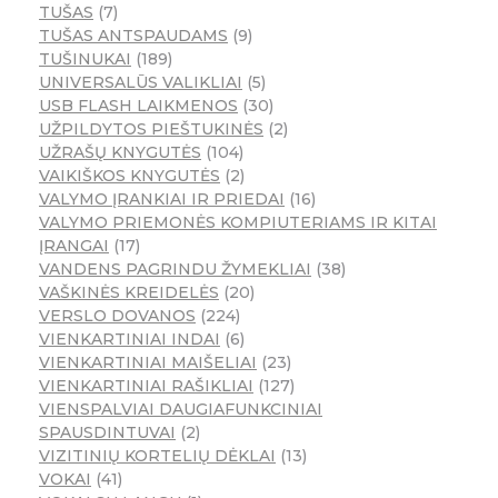
TUŠAS
7
TUŠAS ANTSPAUDAMS
9
TUŠINUKAI
189
UNIVERSALŪS VALIKLIAI
5
USB FLASH LAIKMENOS
30
UŽPILDYTOS PIEŠTUKINĖS
2
UŽRAŠŲ KNYGUTĖS
104
VAIKIŠKOS KNYGUTĖS
2
VALYMO ĮRANKIAI IR PRIEDAI
16
VALYMO PRIEMONĖS KOMPIUTERIAMS IR KITAI
ĮRANGAI
17
VANDENS PAGRINDU ŽYMEKLIAI
38
VAŠKINĖS KREIDELĖS
20
VERSLO DOVANOS
224
VIENKARTINIAI INDAI
6
VIENKARTINIAI MAIŠELIAI
23
VIENKARTINIAI RAŠIKLIAI
127
VIENSPALVIAI DAUGIAFUNKCINIAI
SPAUSDINTUVAI
2
VIZITINIŲ KORTELIŲ DĖKLAI
13
VOKAI
41