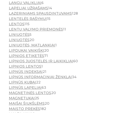
LANGŲ VALIKLIAI
6
LAPELIAI UŽRAŠAMS
14
LAZERINIAMS SPAUSDINTUVAMS
128
LENTELĖS RAŠYMUI
15
LENTOS
115
LENTŲ VALYMO PRIEMONĖS
11
LINIUOTĖS
5
LINIUOTĖS
20
LINIUOTĖS, MATLANKIAI
1
LIPDUKAI VAIKIŠKI
20
LIPNIOS ETIKETĖS
71
LIPNIOS JUOSTELĖS IR LAIKIKLIAI
60
LIPNIOS LENTOS
1
LIPNŪS INDEKSAI
21
LIPNŪS INFORMACINIAI ŽENKLAI
34
LIPNŪS KUBAI
22
LIPNŪS LAPELIAI
63
MAGNETINĖS LENTOS
20
MAGNETUKAI
25
MAIŠAI ŠIUKŠLĖMS
20
MAISTO PREKĖS
182