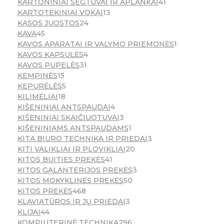
KARTONINIAI SEGTUVAI IR APLANKAI
41
KARTOTEKINIAI VOKAI
13
KASOS JUOSTOS
24
KAVA
45
KAVOS APARATAI IR VALYMO PRIEMONĖS
1
KAVOS KAPSULĖS
4
KAVOS PUPELĖS
31
KEMPINĖS
15
KEPURĖLĖS
5
KILIMĖLIAI
18
KIŠENINIAI ANTSPAUDAI
4
KIŠENINIAI SKAIČIUOTUVAI
3
KIŠENINIAMS ANTSPAUDAMS
1
KITA BIURO TECHNIKA IR PRIEDAI
3
KITI VALIKLIAI IR PLOVIKLIAI
20
KITOS BUITIES PREKĖS
41
KITOS GALANTERIJOS PREKĖS
3
KITOS MOKYKLINĖS PREKĖS
50
KITOS PREKĖS
468
KLAVIATŪROS IR JŲ PRIEDAI
3
KLIJAI
44
KOMPIUTERINĖ TECHNIKA
296