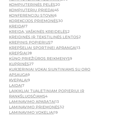
KOMPIUTERINĖS PELĖS
20
KOMPIUTERIŲ PRIEDAI
45
KONFERENCIJŲ STOVAI
6
KOREKCIJOS PRIEMONĖS
30
KREIDA
17
KREIDA, VAŠKINĖS KREIDELĖS
2
KREIDINĖS IR TEKSTILINĖS LENTOS
2
KREPINIS POPIERIUS
7
KREPŠELIAI SPORTINEI APRANGAI
13
KREPŠIAI
28
KŪNO PRIEŽIŪROS REIKMENYS
9
KUPRINĖS
27
KURJERINIAI VOKAI SIUNTINIAMS SU ORO
APSAUGA
9
KVEPALAI
9
LAIDAI
7
LAIKIKLIAI TUALETINIAM POPIERIUI IR
RANKŠLUOSČIAMS
4
LAMINAVIMO APARATAI
13
LAMINAVIMO PRIEMONĖS
32
LAMINAVIMO VOKELIAI
19