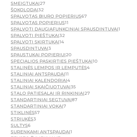
SMEIGTUKAI
27
ŠOKOLODAI
32
SPALVOTAS BIURO POPIERIUS
67
SPALVOTAS POPIERIUS
11
SPALVOTI DAUGIAFUNKCINIAI SPAUSDINTUVAI
1
SPALVOTI PIEŠTUKAI
32
SPALVOTI SKIRTUKAI
14
SPAUSDINTUVAI
3
SPAUSTUKAI POPIERIUI
20
SPECIALIOS PASKIRTIES PIEŠTUKAI
10
STALINĖS LEMPOS IR LEMPUTĖS
4
STALINIAI ANTSPAUDAI
11
STALINIAI KALENDORIAI
4
STALINIAI SKAIČIUOTUVAI
35
STALO PATIESALAI IR RINKINIAI
27
STANDARTINIAI SEGTUVAI
87
STANDARTINIAI VOKAI
7
STIKLINĖS
57
STRIUKĖS
3
SULTYS
6
SURENKAMI ANTSPAUDAI
1