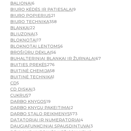
BALIONAI
6
BIURO KĖDĖS IR PATIESALAI
9
BIURO POPIERIUS
21
BIURO TECHNIKA
358
BLANKAI
22
BLIUZONAI
3
BLOKNOTAI
17
BLOKNOTAI LENTOMS
6
BROŠIŪRŲ DĖKLAI
56
BUHALTERINIAI BLANKAI IR ŽURNALAI
67
BUITIES PREKĖS
276
BUITINĖ CHEMIJA
58
BUITINĖ TECHNIKA
1
CD
5
CD DISKAI
3
CUKRUS
7
DARBO KNYGOS
19
DARBO KNYGŲ PAKEITIMAI
2
DARBO STALO REIKMENYS
573
DATATORIAI IR NUMERATORIAI
4
DAUGIAFUNKCINIAI SPAUSDINTUVAI
3