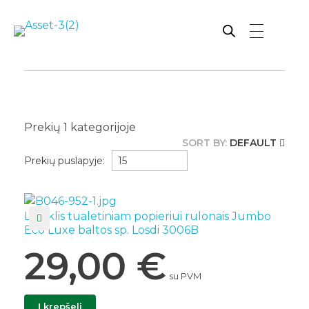
Rutana - Raštinės reikmenys
Prekiaujame pasaulinėje rinkoje pripažintomis, kokybiškomis biuro prekėmis tokių gamintojų kaip: Schneider, Esselte, Novus, 3M, Faber-Castell, Citizen, Milan, Leitz, Colop, Zebra, Staedtler, Durable, Tork, Parker, Waterman ir kt.
Prekių
1
kategorijoje
SORT BY:
DEFAULT
Prekių puslapyje:
Laikiklis tualetiniam popieriui rulonais Jumbo
Eco Luxe baltos sp. Losdi 3006B
29,00
€
su PVM
Į krepšelį