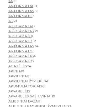
A4
16
A4 FORMATAI
10
A4 FORMATAS
17
A4 FORMATO
3
A5
38
A5 FORMATAI
3
A5 FORMATAS
39
A5 FORMATO
6
A5 FORMATO
12
A6 FORMATAS
34
A6 FORMATO
6
A7 FORMATAS
6
A7 FORMATO
2
ADATĖLĖS
24
AKINIAI
9
AKRILINIAI
11
AKRILINIAI ŽYMEKLIAI
1
AKUMULIATORIAI
20
AKVARELĖ
12
AKVARELĖS SĄSIUVINIAI
19
ALIEJINIAI DAŽAI
11
ALIEJINIU PAGRINDU ŽYMEKLIAI
33