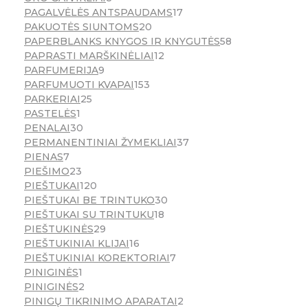
PAGALVĖLĖS ANTSPAUDAMS
17
PAKUOTĖS SIUNTOMS
20
PAPERBLANKS KNYGOS IR KNYGUTĖS
58
PAPRASTI MARŠKINĖLIAI
12
PARFUMERIJA
9
PARFUMUOTI KVAPAI
153
PARKERIAI
25
PASTELĖS
1
PENALAI
30
PERMANENTINIAI ŽYMEKLIAI
37
PIENAS
7
PIEŠIMO
23
PIEŠTUKAI
120
PIEŠTUKAI BE TRINTUKO
30
PIEŠTUKAI SU TRINTUKU
18
PIEŠTUKINĖS
29
PIEŠTUKINIAI KLIJAI
16
PIEŠTUKINIAI KOREKTORIAI
7
PINIGINĖS
1
PINIGINĖS
2
PINIGŲ TIKRINIMO APARATAI
2