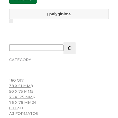
Į palyginimą
CATEGORY
160 G
17
38 X 51 MM
8
50 X 75 MM
5
75 X 125 MM
6
76 X 76 MM
24
80 G
50
A3 FORMATO
5