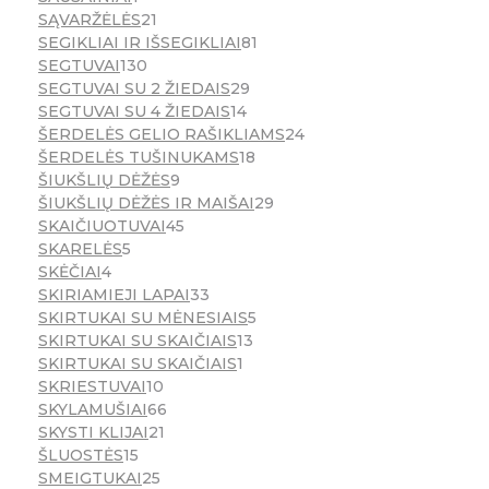
SĄVARŽĖLĖS
21
SEGIKLIAI IR IŠSEGIKLIAI
81
SEGTUVAI
130
SEGTUVAI SU 2 ŽIEDAIS
29
SEGTUVAI SU 4 ŽIEDAIS
14
ŠERDELĖS GELIO RAŠIKLIAMS
24
ŠERDELĖS TUŠINUKAMS
18
ŠIUKŠLIŲ DĖŽĖS
9
ŠIUKŠLIŲ DĖŽĖS IR MAIŠAI
29
SKAIČIUOTUVAI
45
SKARELĖS
5
SKĖČIAI
4
SKIRIAMIEJI LAPAI
33
SKIRTUKAI SU MĖNESIAIS
5
SKIRTUKAI SU SKAIČIAIS
13
SKIRTUKAI SU SKAIČIAIS
1
SKRIESTUVAI
10
SKYLAMUŠIAI
66
SKYSTI KLIJAI
21
ŠLUOSTĖS
15
SMEIGTUKAI
25