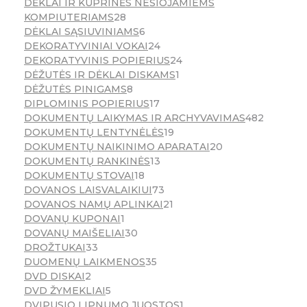
DĖKLAI IR KUPRINĖS NEŠIOJAMIEMS
KOMPIUTERIAMS
28
DĖKLAI SĄSIUVINIAMS
6
DEKORATYVINIAI VOKAI
24
DEKORATYVINIS POPIERIUS
24
DĖŽUTĖS IR DĖKLAI DISKAMS
1
DĖŽUTĖS PINIGAMS
8
DIPLOMINIS POPIERIUS
17
DOKUMENTŲ LAIKYMAS IR ARCHYVAVIMAS
482
DOKUMENTŲ LENTYNĖLĖS
19
DOKUMENTŲ NAIKINIMO APARATAI
20
DOKUMENTŲ RANKINĖS
13
DOKUMENTŲ STOVAI
18
DOVANOS LAISVALAIKIUI
73
DOVANOS NAMŲ APLINKAI
21
DOVANŲ KUPONAI
1
DOVANŲ MAIŠELIAI
30
DROŽTUKAI
33
DUOMENŲ LAIKMENOS
35
DVD DISKAI
2
DVD ŽYMEKLIAI
5
DVIPUSIO LIPNUMO JUOSTOS
1