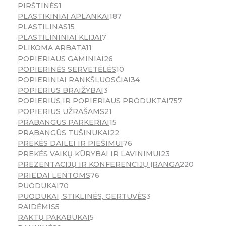
PIRŠTINĖS
1
PLASTIKINIAI APLANKAI
187
PLASTILINAS
15
PLASTILININIAI KLIJAI
7
PLIKOMA ARBATA
11
POPIERIAUS GAMINIAI
26
POPIERINĖS SERVETĖLĖS
10
POPIERINIAI RANKŠLUOSČIAI
34
POPIERIUS BRAIŽYBAI
3
POPIERIUS IR POPIERIAUS PRODUKTAI
757
POPIERIUS UŽRAŠAMS
21
PRABANGŪS PARKERIAI
15
PRABANGŪS TUŠINUKAI
22
PREKĖS DAILEI IR PIEŠIMUI
76
PREKĖS VAIKŲ KŪRYBAI IR LAVINIMUI
23
PREZENTACIJŲ IR KONFERENCIJŲ ĮRANGA
220
PRIEDAI LENTOMS
76
PUODUKAI
70
PUODUKAI, STIKLINĖS, GERTUVĖS
3
RAIDĖMIS
5
RAKTŲ PAKABUKAI
5