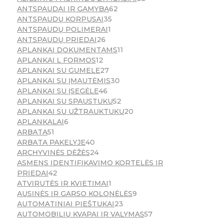
ANTSPAUDAI IR GAMYBA
62
ANTSPAUDŲ KORPUSAI
35
ANTSPAUDŲ POLIMERAI
1
ANTSPAUDŲ PRIEDAI
26
APLANKAI DOKUMENTAMS
11
APLANKAI L FORMOS
12
APLANKAI SU GUMELE
27
APLANKAI SU ĮMAUTĖMIS
30
APLANKAI SU ĮSEGĖLE
46
APLANKAI SU SPAUSTUKU
52
APLANKAI SU UŽTRAUKTUKU
20
APLANKALAI
6
ARBATA
51
ARBATA PAKELYJE
40
ARCHYVINĖS DĖŽĖS
24
ASMENS IDENTIFIKAVIMO KORTELĖS IR
PRIEDAI
42
ATVIRUTĖS IR KVIETIMAI
1
AUSINĖS IR GARSO KOLONĖLĖS
9
AUTOMATINIAI PIEŠTUKAI
23
AUTOMOBILIŲ KVAPAI IR VALYMAS
57