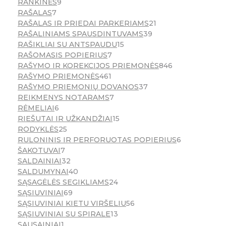
RANKINĖS
9
RAŠALAS
7
RAŠALAS IR PRIEDAI PARKERIAMS
21
RAŠALINIAMS SPAUSDINTUVAMS
39
RAŠIKLIAI SU ANTSPAUDU
15
RAŠOMASIS POPIERIUS
7
RAŠYMO IR KOREKCIJOS PRIEMONĖS
846
RAŠYMO PRIEMONĖS
461
RAŠYMO PRIEMONIŲ DOVANOS
37
REIKMENYS NOTARAMS
7
RĖMELIAI
6
RIEŠUTAI IR UŽKANDŽIAI
15
RODYKLĖS
25
RULONINIS IR PERFORUOTAS POPIERIUS
6
ŠAKOTUVAI
7
SALDAINIAI
32
SALDUMYNAI
40
SĄSAGĖLĖS SEGIKLIAMS
24
SĄSIUVINIAI
69
SĄSIUVINIAI KIETU VIRŠELIU
56
SĄSIUVINIAI SU SPIRALE
13
SAUSAINIAI
1