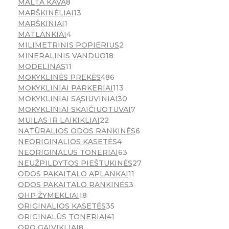
MALTA KAVA
8
MARŠKINĖLIAI
13
MARŠKINIAI
1
MATLANKIAI
4
MILIMETRINIS POPIERIUS
2
MINERALINIS VANDUO
18
MODELINAS
11
MOKYKLINĖS PREKĖS
486
MOKYKLINIAI PARKERIAI
113
MOKYKLINIAI SĄSIUVINIAI
30
MOKYKLINIAI SKAIČIUOTUVAI
7
MUILAS IR LAIKIKLIAI
22
NATŪRALIOS ODOS RANKINĖS
6
NEORIGINALIOS KASETĖS
4
NEORIGINALŪS TONERIAI
63
NEUŽPILDYTOS PIEŠTUKINĖS
27
ODOS PAKAITALO APLANKAI
11
ODOS PAKAITALO RANKINĖS
3
OHP ŽYMEKLIAI
18
ORIGINALIOS KASETĖS
35
ORIGINALŪS TONERIAI
41
ORO GAIVIKLIAI
8