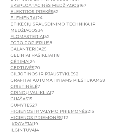
EKSPLOATACINĖS MEDŽIAGOS
167
ELEKTROS PREKĖS
52
ELEMENTAI
24
ETIKEČIŲ SPAUSDINIMO TECHNIKA IR
MEDŽIAGOS
34
FLOMASTERIAI
32
FOTO POPIERIUS
8
GALANTERIJA
25
GELINIAI RAŠIKLIAI
118
GĖRIMAI
24
GERTUVĖS
70
GILJOTINOS IR PJAUSTYKLĖS
2
GRAFITAI AUTOMATINIAMS PIEŠTUKAMS
8
GRIETINĖLĖ
7
GRINDŲ VALIKLIAI
7
GUAŠAS
15
GUMYTĖS
27
HIGIENOS IR VALYMO PRIEMONĖS
215
HIGIENOS PRIEMONĖS
112
ĮKROVĖJAI
19
ILGINTUVAI
4