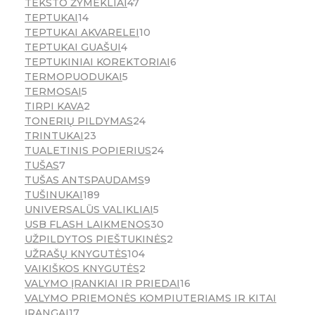
TEKSTO ŽYMEKLIAI
47
TEPTUKAI
14
TEPTUKAI AKVARELEI
10
TEPTUKAI GUAŠUI
4
TEPTUKINIAI KOREKTORIAI
6
TERMOPUODUKAI
5
TERMOSAI
5
TIRPI KAVA
2
TONERIŲ PILDYMAS
24
TRINTUKAI
23
TUALETINIS POPIERIUS
24
TUŠAS
7
TUŠAS ANTSPAUDAMS
9
TUŠINUKAI
189
UNIVERSALŪS VALIKLIAI
5
USB FLASH LAIKMENOS
30
UŽPILDYTOS PIEŠTUKINĖS
2
UŽRAŠŲ KNYGUTĖS
104
VAIKIŠKOS KNYGUTĖS
2
VALYMO ĮRANKIAI IR PRIEDAI
16
VALYMO PRIEMONĖS KOMPIUTERIAMS IR KITAI
ĮRANGAI
17