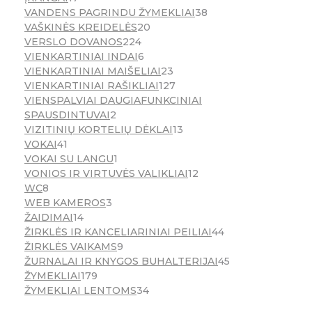
VANDENS PAGRINDU ŽYMEKLIAI
38
VAŠKINĖS KREIDELĖS
20
VERSLO DOVANOS
224
VIENKARTINIAI INDAI
6
VIENKARTINIAI MAIŠELIAI
23
VIENKARTINIAI RAŠIKLIAI
127
VIENSPALVIAI DAUGIAFUNKCINIAI
SPAUSDINTUVAI
2
VIZITINIŲ KORTELIŲ DĖKLAI
13
VOKAI
41
VOKAI SU LANGU
1
VONIOS IR VIRTUVĖS VALIKLIAI
12
WC
8
WEB KAMEROS
3
ŽAIDIMAI
14
ŽIRKLĖS IR KANCELIARINIAI PEILIAI
44
ŽIRKLĖS VAIKAMS
9
ŽURNALAI IR KNYGOS BUHALTERIJAI
45
ŽYMEKLIAI
179
ŽYMEKLIAI LENTOMS
34