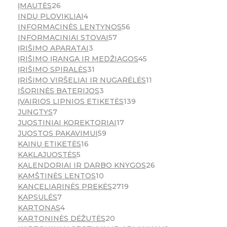
ĮMAUTĖS
26
INDŲ PLOVIKLIAI
4
INFORMACINĖS LENTYNOS
56
INFORMACINIAI STOVAI
57
ĮRIŠIMO APARATAI
3
ĮRIŠIMO ĮRANGA IR MEDŽIAGOS
45
ĮRIŠIMO SPIRALĖS
31
ĮRIŠIMO VIRŠELIAI IR NUGARĖLĖS
11
IŠORINĖS BATERIJOS
3
ĮVAIRIOS LIPNIOS ETIKETĖS
139
JUNGTYS
7
JUOSTINIAI KOREKTORIAI
17
JUOSTOS PAKAVIMUI
59
KAINŲ ETIKETĖS
16
KAKLAJUOSTĖS
5
KALENDORIAI IR DARBO KNYGOS
26
KAMŠTINĖS LENTOS
10
KANCELIARINĖS PREKĖS
2719
KAPSULĖS
7
KARTONAS
4
KARTONINĖS DĖŽUTĖS
20