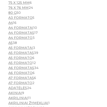
75 X 125 MM
6
76 X 76 MM
24
80 G
50
A3 FORMATO
5
A4
16
A4 FORMATAI
10
A4 FORMATAS
17
A4 FORMATO
3
A5
38
A5 FORMATAI
3
A5 FORMATAS
39
A5 FORMATO
6
A5 FORMATO
12
A6 FORMATAS
34
A6 FORMATO
6
A7 FORMATAS
6
A7 FORMATO
2
ADATĖLĖS
24
AKINIAI
9
AKRILINIAI
11
AKRILINIAI ŽYMEKLIAI
1