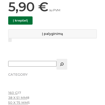
5,90
€
su PVM
Į krepšelį
Į palyginimą
CATEGORY
160 G
17
38 X 51 MM
8
50 X 75 MM
5