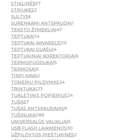
STIKLINĖS
57
STRIUKĖS
3
SULTYS
6
SURENKAMI ANTSPAUDAI
1
TEKSTO ŽYMEKLIAI
47
TEPTUKAI
14
TEPTUKAI AKVARELEI
10
TEPTUKAI GUAŠUI
4
TEPTUKINIAI KOREKTORIAI
6
TERMOPUODUKAI
5
TERMOSAI
5
TIRPI KAVA
2
TONERIŲ PILDYMAS
24
TRINTUKAI
23
TUALETINIS POPIERIUS
24
TUŠAS
7
TUŠAS ANTSPAUDAMS
9
TUŠINUKAI
189
UNIVERSALŪS VALIKLIAI
5
USB FLASH LAIKMENOS
30
UŽPILDYTOS PIEŠTUKINĖS
2