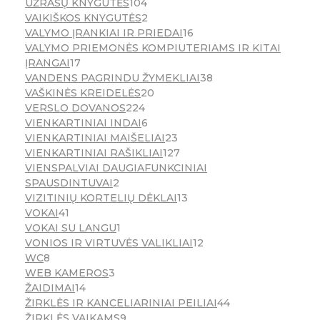
UŽRAŠŲ KNYGUTĖS
104
VAIKIŠKOS KNYGUTĖS
2
VALYMO ĮRANKIAI IR PRIEDAI
16
VALYMO PRIEMONĖS KOMPIUTERIAMS IR KITAI
ĮRANGAI
17
VANDENS PAGRINDU ŽYMEKLIAI
38
VAŠKINĖS KREIDELĖS
20
VERSLO DOVANOS
224
VIENKARTINIAI INDAI
6
VIENKARTINIAI MAIŠELIAI
23
VIENKARTINIAI RAŠIKLIAI
127
VIENSPALVIAI DAUGIAFUNKCINIAI
SPAUSDINTUVAI
2
VIZITINIŲ KORTELIŲ DĖKLAI
13
VOKAI
41
VOKAI SU LANGU
1
VONIOS IR VIRTUVĖS VALIKLIAI
12
WC
8
WEB KAMEROS
3
ŽAIDIMAI
14
ŽIRKLĖS IR KANCELIARINIAI PEILIAI
44
ŽIRKLĖS VAIKAMS
9