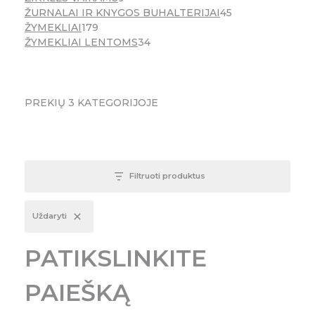
ŽURNALAI IR KNYGOS BUHALTERIJAI
45
ŽYMEKLIAI
179
ŽYMEKLIAI LENTOMS
34
PREKIŲ
3
KATEGORIJOJE
Filtruoti produktus
Uždaryti
PATIKSLINKITE
PAIEŠKĄ