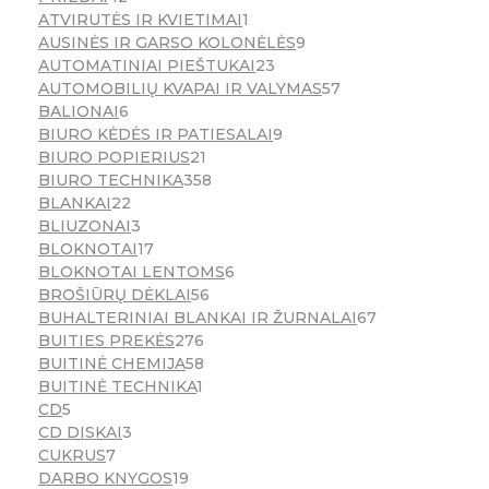
ATVIRUTĖS IR KVIETIMAI
1
AUSINĖS IR GARSO KOLONĖLĖS
9
AUTOMATINIAI PIEŠTUKAI
23
AUTOMOBILIŲ KVAPAI IR VALYMAS
57
BALIONAI
6
BIURO KĖDĖS IR PATIESALAI
9
BIURO POPIERIUS
21
BIURO TECHNIKA
358
BLANKAI
22
BLIUZONAI
3
BLOKNOTAI
17
BLOKNOTAI LENTOMS
6
BROŠIŪRŲ DĖKLAI
56
BUHALTERINIAI BLANKAI IR ŽURNALAI
67
BUITIES PREKĖS
276
BUITINĖ CHEMIJA
58
BUITINĖ TECHNIKA
1
CD
5
CD DISKAI
3
CUKRUS
7
DARBO KNYGOS
19