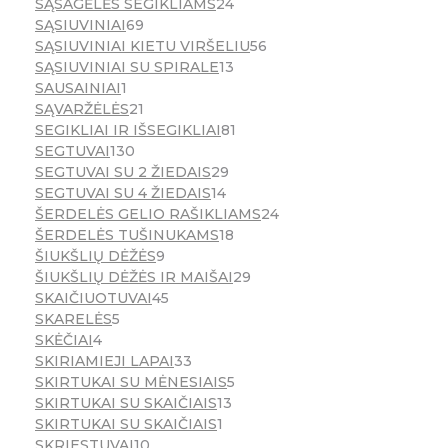
SĄSAGĖLĖS SEGIKLIAMS
24
SĄSIUVINIAI
69
SĄSIUVINIAI KIETU VIRŠELIU
56
SĄSIUVINIAI SU SPIRALE
13
SAUSAINIAI
1
SĄVARŽĖLĖS
21
SEGIKLIAI IR IŠSEGIKLIAI
81
SEGTUVAI
130
SEGTUVAI SU 2 ŽIEDAIS
29
SEGTUVAI SU 4 ŽIEDAIS
14
ŠERDELĖS GELIO RAŠIKLIAMS
24
ŠERDELĖS TUŠINUKAMS
18
ŠIUKŠLIŲ DĖŽĖS
9
ŠIUKŠLIŲ DĖŽĖS IR MAIŠAI
29
SKAIČIUOTUVAI
45
SKARELĖS
5
SKĖČIAI
4
SKIRIAMIEJI LAPAI
33
SKIRTUKAI SU MĖNESIAIS
5
SKIRTUKAI SU SKAIČIAIS
13
SKIRTUKAI SU SKAIČIAIS
1
SKRIESTUVAI
10