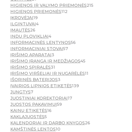
HIGIENOS IR VALYMO PRIEMONĖS
215
HIGIENOS PRIEMONĖS
112
ĮKROVĖJAI
19
ILGINTUVAI
4
ĮMAUTĖS
26
INDŲ PLOVIKLIAI
4
INFORMACINĖS LENTYNOS
56
INFORMACINIAI STOVAI
57
ĮRIŠIMO APARATAI
3
ĮRIŠIMO ĮRANGA IR MEDŽIAGOS
45
ĮRIŠIMO SPIRALĖS
31
ĮRIŠIMO VIRŠELIAI IR NUGARĖLĖS
11
IŠORINĖS BATERIJOS
3
ĮVAIRIOS LIPNIOS ETIKETĖS
139
JUNGTYS
7
JUOSTINIAI KOREKTORIAI
17
JUOSTOS PAKAVIMUI
59
KAINŲ ETIKETĖS
16
KAKLAJUOSTĖS
5
KALENDORIAI IR DARBO KNYGOS
26
KAMŠTINĖS LENTOS
10