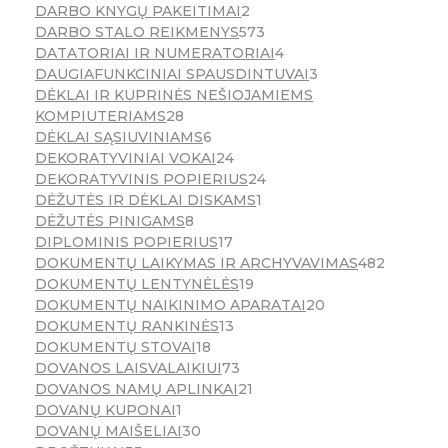
DARBO KNYGŲ PAKEITIMAI
2
DARBO STALO REIKMENYS
573
DATATORIAI IR NUMERATORIAI
4
DAUGIAFUNKCINIAI SPAUSDINTUVAI
3
DĖKLAI IR KUPRINĖS NEŠIOJAMIEMS
KOMPIUTERIAMS
28
DĖKLAI SĄSIUVINIAMS
6
DEKORATYVINIAI VOKAI
24
DEKORATYVINIS POPIERIUS
24
DĖŽUTĖS IR DĖKLAI DISKAMS
1
DĖŽUTĖS PINIGAMS
8
DIPLOMINIS POPIERIUS
17
DOKUMENTŲ LAIKYMAS IR ARCHYVAVIMAS
482
DOKUMENTŲ LENTYNĖLĖS
19
DOKUMENTŲ NAIKINIMO APARATAI
20
DOKUMENTŲ RANKINĖS
13
DOKUMENTŲ STOVAI
18
DOVANOS LAISVALAIKIUI
73
DOVANOS NAMŲ APLINKAI
21
DOVANŲ KUPONAI
1
DOVANŲ MAIŠELIAI
30