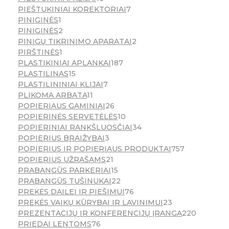
PIEŠTUKINIAI KOREKTORIAI
7
PINIGINĖS
1
PINIGINĖS
2
PINIGŲ TIKRINIMO APARATAI
2
PIRŠTINĖS
1
PLASTIKINIAI APLANKAI
187
PLASTILINAS
15
PLASTILININIAI KLIJAI
7
PLIKOMA ARBATA
11
POPIERIAUS GAMINIAI
26
POPIERINĖS SERVETĖLĖS
10
POPIERINIAI RANKŠLUOSČIAI
34
POPIERIUS BRAIŽYBAI
3
POPIERIUS IR POPIERIAUS PRODUKTAI
757
POPIERIUS UŽRAŠAMS
21
PRABANGŪS PARKERIAI
15
PRABANGŪS TUŠINUKAI
22
PREKĖS DAILEI IR PIEŠIMUI
76
PREKĖS VAIKŲ KŪRYBAI IR LAVINIMUI
23
PREZENTACIJŲ IR KONFERENCIJŲ ĮRANGA
220
PRIEDAI LENTOMS
76