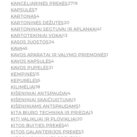
KANCELIARINĖS PREKĖS
2719
KAPSULĖS
7
KARTONAS
4
KARTONINĖS DĖŽUTĖS
20
KARTONINIAI SEGTUVAI IR APLANKAI
41
KARTOTEKINIAI VOKAI
13
KASOS JUOSTOS
24
KAVA
45
KAVOS APARATAI IR VALYMO PRIEMONĖS
1
KAVOS KAPSULĖS
4
KAVOS PUPELĖS
31
KEMPINĖS
15
KEPURĖLĖS
5
KILIMĖLIAI
18
KIŠENINIAI ANTSPAUDAI
4
KIŠENINIAI SKAIČIUOTUVAI
3
KIŠENINIAMS ANTSPAUDAMS
1
KITA BIURO TECHNIKA IR PRIEDAI
3
KITI VALIKLIAI IR PLOVIKLIAI
20
KITOS BUITIES PREKĖS
41
KITOS GALANTERIJOS PREKĖS
3