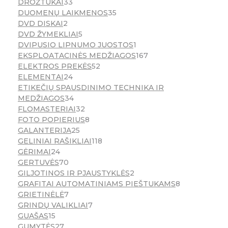
DROŽTUKAI
33
DUOMENŲ LAIKMENOS
35
DVD DISKAI
2
DVD ŽYMEKLIAI
5
DVIPUSIO LIPNUMO JUOSTOS
1
EKSPLOATACINĖS MEDŽIAGOS
167
ELEKTROS PREKĖS
52
ELEMENTAI
24
ETIKEČIŲ SPAUSDINIMO TECHNIKA IR
MEDŽIAGOS
34
FLOMASTERIAI
32
FOTO POPIERIUS
8
GALANTERIJA
25
GELINIAI RAŠIKLIAI
118
GĖRIMAI
24
GERTUVĖS
70
GILJOTINOS IR PJAUSTYKLĖS
2
GRAFITAI AUTOMATINIAMS PIEŠTUKAMS
8
GRIETINĖLĖ
7
GRINDŲ VALIKLIAI
7
GUAŠAS
15
GUMYTĖS
27