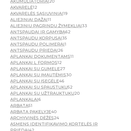
AKUMULIATORIAI
20
AKVARELĖ
12
AKVARELĖS SĄSIUVINIAI
19
ALIEJINIAI DAŽAI
11
ALIEJINIU PAGRINDU ŽYMEKLIAI
33
ANTSPAUDAI IR GAMYBA
62
ANTSPAUDŲ KORPUSAI
35
ANTSPAUDŲ POLIMERAI
1
ANTSPAUDŲ PRIEDAI
26
APLANKAI DOKUMENTAMS
11
APLANKAI L FORMOS
12
APLANKAI SU GUMELE
27
APLANKAI SU ĮMAUTĖMIS
30
APLANKAI SU ĮSEGĖLE
46
APLANKAI SU SPAUSTUKU
52
APLANKAI SU UŽTRAUKTUKU
20
APLANKALAI
6
ARBATA
51
ARBATA PAKELYJE
40
ARCHYVINĖS DĖŽĖS
24
ASMENS IDENTIFIKAVIMO KORTELĖS IR
PRIEDAI
42