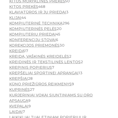
KITOS MOKYKLINĖS PREKĖS
50
KITOS PREKĖS
468
KLAVIATŪROS IR JŲ PRIEDAI
3
KLIJAI
44
KOMPIUTERINĖ TECHNIKA
296
KOMPIUTERINĖS PELĖS
20
KOMPIUTERIŲ PRIEDAI
45
KONFERENCIJŲ STOVAI
6
KOREKCIJOS PRIEMONĖS
30
KREIDA
17
KREIDA, VAŠKINĖS KREIDELĖS
2
KREIDINĖS IR TEKSTILINĖS LENTOS
2
KREPINIS POPIERIUS
7
KREPŠELIAI SPORTINEI APRANGAI
13
KREPŠIAI
28
KŪNO PRIEŽIŪROS REIKMENYS
9
KUPRINĖS
27
KURJERINIAI VOKAI SIUNTINIAMS SU ORO
APSAUGA
9
KVEPALAI
9
LAIDAI
7
LAIKIKLIAI TUALETINIAM POPIERIUI IR