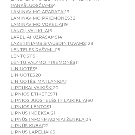
RANKŠLUOSČIAMS
4
LAMINAVIMO APARATAI
13
LAMINAVIMO PRIEMONĖS
32
LAMINAVIMO VOKELIAI
19
LANGŲ VALIKLIAI
6
LAPELIAI UŽRAŠAMS
14
LAZERINIAMS SPAUSDINTUVAMS
128
LENTELĖS RAŠYMUI
15
LENTOS
115
LENTŲ VALYMO PRIEMONĖS
11
LINIUOTĖS
5
LINIUOTĖS
20
LINIUOTĖS, MATLANKIAI
1
LIPDUKAI VAIKIŠKI
20
LIPNIOS ETIKETĖS
71
LIPNIOS JUOSTELĖS IR LAIKIKLIAI
60
LIPNIOS LENTOS
1
LIPNŪS INDEKSAI
21
LIPNŪS INFORMACINIAI ŽENKLAI
34
LIPNŪS KUBAI
22
LIPNŪS LAPELIAI
63