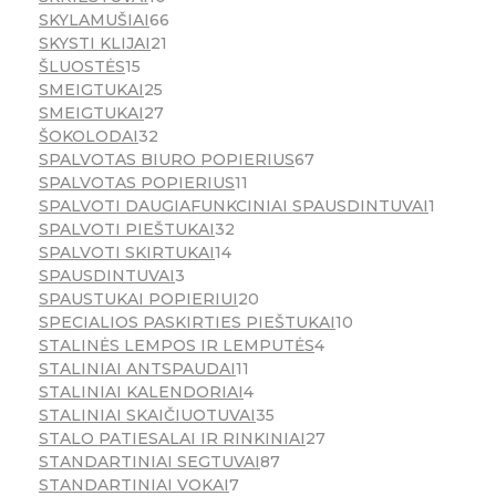
SKYLAMUŠIAI
66
SKYSTI KLIJAI
21
ŠLUOSTĖS
15
SMEIGTUKAI
25
SMEIGTUKAI
27
ŠOKOLODAI
32
SPALVOTAS BIURO POPIERIUS
67
SPALVOTAS POPIERIUS
11
SPALVOTI DAUGIAFUNKCINIAI SPAUSDINTUVAI
1
SPALVOTI PIEŠTUKAI
32
SPALVOTI SKIRTUKAI
14
SPAUSDINTUVAI
3
SPAUSTUKAI POPIERIUI
20
SPECIALIOS PASKIRTIES PIEŠTUKAI
10
STALINĖS LEMPOS IR LEMPUTĖS
4
STALINIAI ANTSPAUDAI
11
STALINIAI KALENDORIAI
4
STALINIAI SKAIČIUOTUVAI
35
STALO PATIESALAI IR RINKINIAI
27
STANDARTINIAI SEGTUVAI
87
STANDARTINIAI VOKAI
7