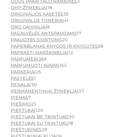
ODOS PAKAITALO RANKINĖS
3
OHP ŽYMEKLIAI
18
ORIGINALIOS KASETĖS
35
ORIGINALŪS TONERIAI
41
ORO GAIVIKLIAI
8
PAGALVĖLĖS ANTSPAUDAMS
17
PAKUOTĖS SIUNTOMS
20
PAPERBLANKS KNYGOS IR KNYGUTĖS
58
PAPRASTI MARŠKINĖLIAI
12
PARFUMERIJA
9
PARFUMUOTI KVAPAI
153
PARKERIAI
25
PASTELĖS
1
PENALAI
30
PERMANENTINIAI ŽYMEKLIAI
37
PIENAS
7
PIEŠIMO
23
PIEŠTUKAI
120
PIEŠTUKAI BE TRINTUKO
30
PIEŠTUKAI SU TRINTUKU
18
PIEŠTUKINĖS
29
PIEŠTUKINIAI KLIJAI
16