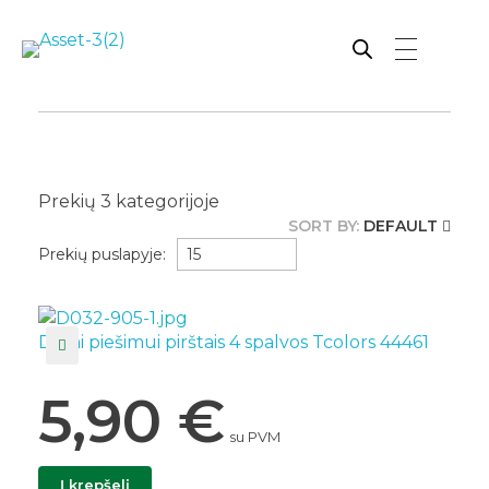
Rutana - Raštinės reikmenys
Prekiaujame pasaulinėje rinkoje pripažintomis, kokybiškomis biuro prekėmis tokių gamintojų kaip: Schneider, Esselte, Novus, 3M, Faber-Castell, Citizen, Milan, Leitz, Colop, Zebra, Staedtler, Durable, Tork, Parker, Waterman ir kt.
Prekių
3
kategorijoje
SORT BY:
DEFAULT
Prekių puslapyje:
Dažai piešimui pirštais 4 spalvos Tcolors 44461
5,90
€
su PVM
Į krepšelį