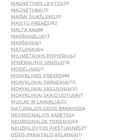
MAGNETINĖS LENTOS
20
MAGNETUKAI
25
MAIŠAI ŠIUKŠLĖMS
20
MAISTO PREKĖS
182
MALTA KAVA
8
MARŠKINĖLIAI
13
MARŠKINIAI
1
MATLANKIAI
4
MILIMETRINIS POPIERIUS
2
MINERALINIS VANDUO
18
MODELINAS
11
MOKYKLINĖS PREKĖS
486
MOKYKLINIAI PARKERIAI
113
MOKYKLINIAI SĄSIUVINIAI
30
MOKYKLINIAI SKAIČIUOTUVAI
7
MUILAS IR LAIKIKLIAI
22
NATŪRALIOS ODOS RANKINĖS
6
NEORIGINALIOS KASETĖS
4
NEORIGINALŪS TONERIAI
63
NEUŽPILDYTOS PIEŠTUKINĖS
27
ODOS PAKAITALO APLANKAI
11