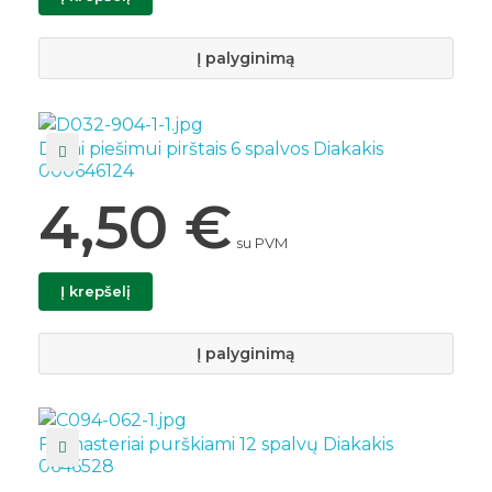
Į palyginimą
Dažai piešimui pirštais 6 spalvos Diakakis
000646124
4,50
€
su PVM
Į krepšelį
Į palyginimą
Flomasteriai purškiami 12 spalvų Diakakis
0646528