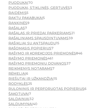
PUODUKAI
70
PUODUKAI, STIKLINĖS, GERTUVĖS
3
RAIDĖMIS
5
RAKTŲ PAKABUKAI
5
RANKINĖS
9
RAŠALAS
7
RAŠALAS IR PRIEDAI PARKERIAMS
21
RAŠALINIAMS SPAUSDINTUVAMS
39
RAŠIKLIAI SU ANTSPAUDU
15
RAŠOMASIS POPIERIUS
7
RAŠYMO IR KOREKCIJOS PRIEMONĖS
846
RAŠYMO PRIEMONĖS
461
RAŠYMO PRIEMONIŲ DOVANOS
37
REIKMENYS NOTARAMS
7
RĖMELIAI
6
RIEŠUTAI IR UŽKANDŽIAI
15
RODYKLĖS
25
RULONINIS IR PERFORUOTAS POPIERIUS
6
ŠAKOTUVAI
7
SALDAINIAI
32
SALDUMYNAI
40