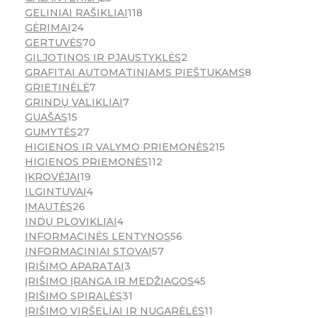
GELINIAI RAŠIKLIAI
118
GĖRIMAI
24
GERTUVĖS
70
GILJOTINOS IR PJAUSTYKLĖS
2
GRAFITAI AUTOMATINIAMS PIEŠTUKAMS
8
GRIETINĖLĖ
7
GRINDŲ VALIKLIAI
7
GUAŠAS
15
GUMYTĖS
27
HIGIENOS IR VALYMO PRIEMONĖS
215
HIGIENOS PRIEMONĖS
112
ĮKROVĖJAI
19
ILGINTUVAI
4
ĮMAUTĖS
26
INDŲ PLOVIKLIAI
4
INFORMACINĖS LENTYNOS
56
INFORMACINIAI STOVAI
57
ĮRIŠIMO APARATAI
3
ĮRIŠIMO ĮRANGA IR MEDŽIAGOS
45
ĮRIŠIMO SPIRALĖS
31
ĮRIŠIMO VIRŠELIAI IR NUGARĖLĖS
11