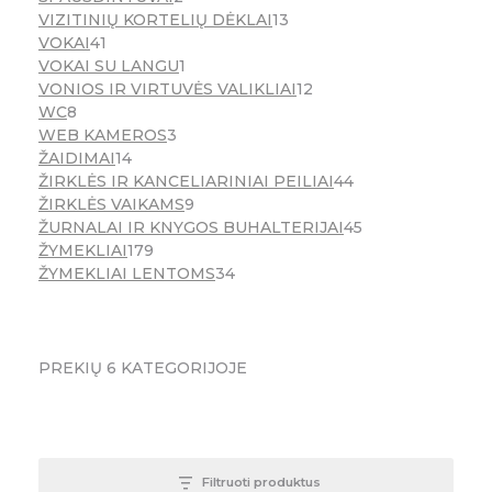
VIZITINIŲ KORTELIŲ DĖKLAI
13
VOKAI
41
VOKAI SU LANGU
1
VONIOS IR VIRTUVĖS VALIKLIAI
12
WC
8
WEB KAMEROS
3
ŽAIDIMAI
14
ŽIRKLĖS IR KANCELIARINIAI PEILIAI
44
ŽIRKLĖS VAIKAMS
9
ŽURNALAI IR KNYGOS BUHALTERIJAI
45
ŽYMEKLIAI
179
ŽYMEKLIAI LENTOMS
34
PREKIŲ
6
KATEGORIJOJE
Filtruoti produktus