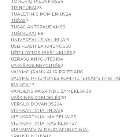
TONERIŲ PILDYMAS
24
TRINTUKAI
23
TUALETINIS POPIERIUS
24
TUŠAS
7
TUŠAS ANTSPAUDAMS
9
TUŠINUKAI
189
UNIVERSALŪS VALIKLIAI
5
USB FLASH LAIKMENOS
30
UŽPILDYTOS PIEŠTUKINĖS
2
UŽRAŠŲ KNYGUTĖS
104
VAIKIŠKOS KNYGUTĖS
2
VALYMO ĮRANKIAI IR PRIEDAI
16
VALYMO PRIEMONĖS KOMPIUTERIAMS IR KITAI
ĮRANGAI
17
VANDENS PAGRINDU ŽYMEKLIAI
38
VAŠKINĖS KREIDELĖS
20
VERSLO DOVANOS
224
VIENKARTINIAI INDAI
6
VIENKARTINIAI MAIŠELIAI
23
VIENKARTINIAI RAŠIKLIAI
127
VIENSPALVIAI DAUGIAFUNKCINIAI
SPAUSDINTUVAI
2