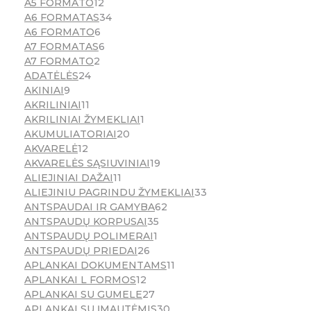
A5 FORMATO
12
A6 FORMATAS
34
A6 FORMATO
6
A7 FORMATAS
6
A7 FORMATO
2
ADATĖLĖS
24
AKINIAI
9
AKRILINIAI
11
AKRILINIAI ŽYMEKLIAI
1
AKUMULIATORIAI
20
AKVARELĖ
12
AKVARELĖS SĄSIUVINIAI
19
ALIEJINIAI DAŽAI
11
ALIEJINIU PAGRINDU ŽYMEKLIAI
33
ANTSPAUDAI IR GAMYBA
62
ANTSPAUDŲ KORPUSAI
35
ANTSPAUDŲ POLIMERAI
1
ANTSPAUDŲ PRIEDAI
26
APLANKAI DOKUMENTAMS
11
APLANKAI L FORMOS
12
APLANKAI SU GUMELE
27
APLANKAI SU ĮMAUTĖMIS
30