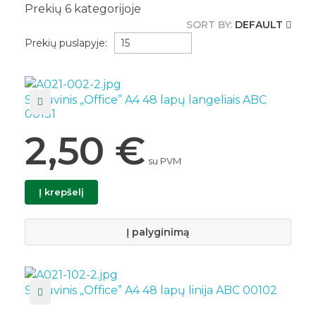
Prekių
6
kategorijoje
SORT BY:
DEFAULT
Prekių puslapyje:
Sąsiuvinis „Office” A4 48 lapų langeliais ABC
00131
2,50
€
su PVM
Į krepšelį
Į palyginimą
Sąsiuvinis „Office” A4 48 lapų linija ABC 00102