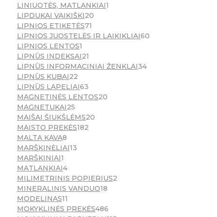
LINIUOTĖS, MATLANKIAI
1
LIPDUKAI VAIKIŠKI
20
LIPNIOS ETIKETĖS
71
LIPNIOS JUOSTELĖS IR LAIKIKLIAI
60
LIPNIOS LENTOS
1
LIPNŪS INDEKSAI
21
LIPNŪS INFORMACINIAI ŽENKLAI
34
LIPNŪS KUBAI
22
LIPNŪS LAPELIAI
63
MAGNETINĖS LENTOS
20
MAGNETUKAI
25
MAIŠAI ŠIUKŠLĖMS
20
MAISTO PREKĖS
182
MALTA KAVA
8
MARŠKINĖLIAI
13
MARŠKINIAI
1
MATLANKIAI
4
MILIMETRINIS POPIERIUS
2
MINERALINIS VANDUO
18
MODELINAS
11
MOKYKLINĖS PREKĖS
486