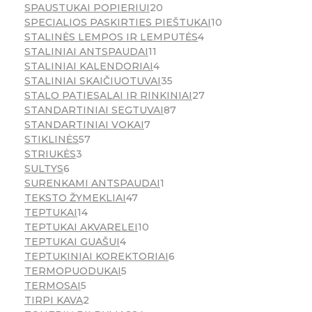
SPAUSTUKAI POPIERIUI
20
SPECIALIOS PASKIRTIES PIEŠTUKAI
10
STALINĖS LEMPOS IR LEMPUTĖS
4
STALINIAI ANTSPAUDAI
11
STALINIAI KALENDORIAI
4
STALINIAI SKAIČIUOTUVAI
35
STALO PATIESALAI IR RINKINIAI
27
STANDARTINIAI SEGTUVAI
87
STANDARTINIAI VOKAI
7
STIKLINĖS
57
STRIUKĖS
3
SULTYS
6
SURENKAMI ANTSPAUDAI
1
TEKSTO ŽYMEKLIAI
47
TEPTUKAI
14
TEPTUKAI AKVARELEI
10
TEPTUKAI GUAŠUI
4
TEPTUKINIAI KOREKTORIAI
6
TERMOPUODUKAI
5
TERMOSAI
5
TIRPI KAVA
2