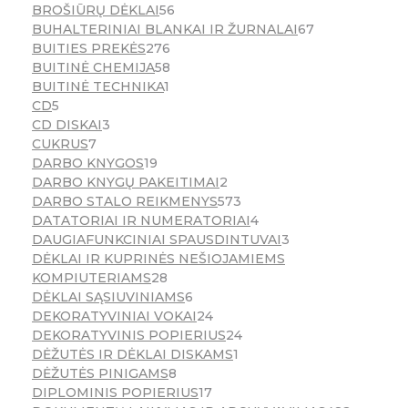
BROŠIŪRŲ DĖKLAI
56
BUHALTERINIAI BLANKAI IR ŽURNALAI
67
BUITIES PREKĖS
276
BUITINĖ CHEMIJA
58
BUITINĖ TECHNIKA
1
CD
5
CD DISKAI
3
CUKRUS
7
DARBO KNYGOS
19
DARBO KNYGŲ PAKEITIMAI
2
DARBO STALO REIKMENYS
573
DATATORIAI IR NUMERATORIAI
4
DAUGIAFUNKCINIAI SPAUSDINTUVAI
3
DĖKLAI IR KUPRINĖS NEŠIOJAMIEMS
KOMPIUTERIAMS
28
DĖKLAI SĄSIUVINIAMS
6
DEKORATYVINIAI VOKAI
24
DEKORATYVINIS POPIERIUS
24
DĖŽUTĖS IR DĖKLAI DISKAMS
1
DĖŽUTĖS PINIGAMS
8
DIPLOMINIS POPIERIUS
17