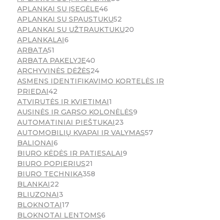
APLANKAI SU ĮSEGĖLE
46
APLANKAI SU SPAUSTUKU
52
APLANKAI SU UŽTRAUKTUKU
20
APLANKALAI
6
ARBATA
51
ARBATA PAKELYJE
40
ARCHYVINĖS DĖŽĖS
24
ASMENS IDENTIFIKAVIMO KORTELĖS IR
PRIEDAI
42
ATVIRUTĖS IR KVIETIMAI
1
AUSINĖS IR GARSO KOLONĖLĖS
9
AUTOMATINIAI PIEŠTUKAI
23
AUTOMOBILIŲ KVAPAI IR VALYMAS
57
BALIONAI
6
BIURO KĖDĖS IR PATIESALAI
9
BIURO POPIERIUS
21
BIURO TECHNIKA
358
BLANKAI
22
BLIUZONAI
3
BLOKNOTAI
17
BLOKNOTAI LENTOMS
6