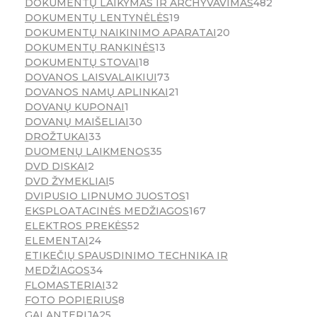
DOKUMENTŲ LAIKYMAS IR ARCHYVAVIMAS
482
DOKUMENTŲ LENTYNĖLĖS
19
DOKUMENTŲ NAIKINIMO APARATAI
20
DOKUMENTŲ RANKINĖS
13
DOKUMENTŲ STOVAI
18
DOVANOS LAISVALAIKIUI
73
DOVANOS NAMŲ APLINKAI
21
DOVANŲ KUPONAI
1
DOVANŲ MAIŠELIAI
30
DROŽTUKAI
33
DUOMENŲ LAIKMENOS
35
DVD DISKAI
2
DVD ŽYMEKLIAI
5
DVIPUSIO LIPNUMO JUOSTOS
1
EKSPLOATACINĖS MEDŽIAGOS
167
ELEKTROS PREKĖS
52
ELEMENTAI
24
ETIKEČIŲ SPAUSDINIMO TECHNIKA IR
MEDŽIAGOS
34
FLOMASTERIAI
32
FOTO POPIERIUS
8
GALANTERIJA
25