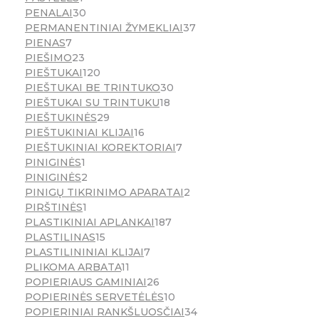
PENALAI
30
PERMANENTINIAI ŽYMEKLIAI
37
PIENAS
7
PIEŠIMO
23
PIEŠTUKAI
120
PIEŠTUKAI BE TRINTUKO
30
PIEŠTUKAI SU TRINTUKU
18
PIEŠTUKINĖS
29
PIEŠTUKINIAI KLIJAI
16
PIEŠTUKINIAI KOREKTORIAI
7
PINIGINĖS
1
PINIGINĖS
2
PINIGŲ TIKRINIMO APARATAI
2
PIRŠTINĖS
1
PLASTIKINIAI APLANKAI
187
PLASTILINAS
15
PLASTILININIAI KLIJAI
7
PLIKOMA ARBATA
11
POPIERIAUS GAMINIAI
26
POPIERINĖS SERVETĖLĖS
10
POPIERINIAI RANKŠLUOSČIAI
34