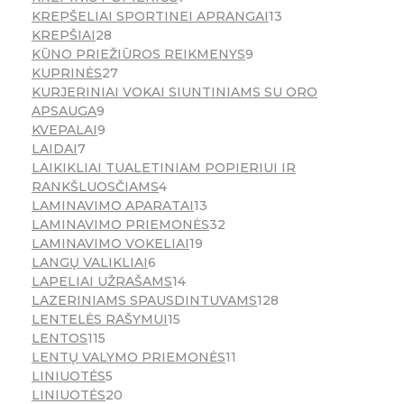
KREPŠELIAI SPORTINEI APRANGAI
13
KREPŠIAI
28
KŪNO PRIEŽIŪROS REIKMENYS
9
KUPRINĖS
27
KURJERINIAI VOKAI SIUNTINIAMS SU ORO
APSAUGA
9
KVEPALAI
9
LAIDAI
7
LAIKIKLIAI TUALETINIAM POPIERIUI IR
RANKŠLUOSČIAMS
4
LAMINAVIMO APARATAI
13
LAMINAVIMO PRIEMONĖS
32
LAMINAVIMO VOKELIAI
19
LANGŲ VALIKLIAI
6
LAPELIAI UŽRAŠAMS
14
LAZERINIAMS SPAUSDINTUVAMS
128
LENTELĖS RAŠYMUI
15
LENTOS
115
LENTŲ VALYMO PRIEMONĖS
11
LINIUOTĖS
5
LINIUOTĖS
20