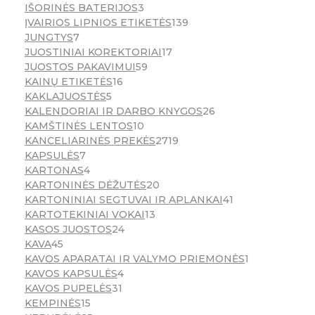
IŠORINĖS BATERIJOS
3
ĮVAIRIOS LIPNIOS ETIKETĖS
139
JUNGTYS
7
JUOSTINIAI KOREKTORIAI
17
JUOSTOS PAKAVIMUI
59
KAINŲ ETIKETĖS
16
KAKLAJUOSTĖS
5
KALENDORIAI IR DARBO KNYGOS
26
KAMŠTINĖS LENTOS
10
KANCELIARINĖS PREKĖS
2719
KAPSULĖS
7
KARTONAS
4
KARTONINĖS DĖŽUTĖS
20
KARTONINIAI SEGTUVAI IR APLANKAI
41
KARTOTEKINIAI VOKAI
13
KASOS JUOSTOS
24
KAVA
45
KAVOS APARATAI IR VALYMO PRIEMONĖS
1
KAVOS KAPSULĖS
4
KAVOS PUPELĖS
31
KEMPINĖS
15