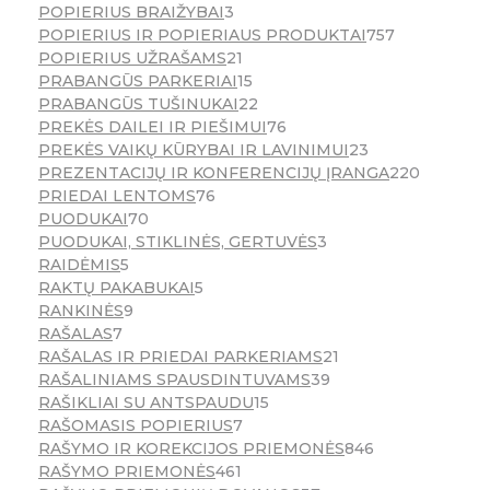
POPIERIUS BRAIŽYBAI
3
POPIERIUS IR POPIERIAUS PRODUKTAI
757
POPIERIUS UŽRAŠAMS
21
PRABANGŪS PARKERIAI
15
PRABANGŪS TUŠINUKAI
22
PREKĖS DAILEI IR PIEŠIMUI
76
PREKĖS VAIKŲ KŪRYBAI IR LAVINIMUI
23
PREZENTACIJŲ IR KONFERENCIJŲ ĮRANGA
220
PRIEDAI LENTOMS
76
PUODUKAI
70
PUODUKAI, STIKLINĖS, GERTUVĖS
3
RAIDĖMIS
5
RAKTŲ PAKABUKAI
5
RANKINĖS
9
RAŠALAS
7
RAŠALAS IR PRIEDAI PARKERIAMS
21
RAŠALINIAMS SPAUSDINTUVAMS
39
RAŠIKLIAI SU ANTSPAUDU
15
RAŠOMASIS POPIERIUS
7
RAŠYMO IR KOREKCIJOS PRIEMONĖS
846
RAŠYMO PRIEMONĖS
461