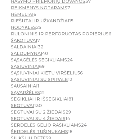
RAŠYMO PRIEMONIŲ DOVANOS
37
REIKMENYS NOTARAMS
7
RĖMELIAI
6
RIEŠUTAI IR UŽKANDŽIAI
15
RODYKLĖS
25
RULONINIS IR PERFORUOTAS POPIERIUS
6
ŠAKOTUVAI
7
SALDAINIAI
32
SALDUMYNAI
40
SĄSAGĖLĖS SEGIKLIAMS
24
SĄSIUVINIAI
69
SĄSIUVINIAI KIETU VIRŠELIU
56
SĄSIUVINIAI SU SPIRALE
13
SAUSAINIAI
1
SĄVARŽĖLĖS
21
SEGIKLIAI IR IŠSEGIKLIAI
81
SEGTUVAI
130
SEGTUVAI SU 2 ŽIEDAIS
29
SEGTUVAI SU 4 ŽIEDAIS
14
ŠERDELĖS GELIO RAŠIKLIAMS
24
ŠERDELĖS TUŠINUKAMS
18
ŠIUKŠLIŲ DĖŽĖS
9