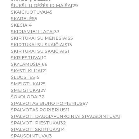
ŠIUKŠLIŲ DĖŽĖS IR MAIŠAI
29
SKAIČIUOTUVAI
45
SKARELĖS
5
SKĖČIAI
4
SKIRIAMIEJI LAPAI
33
SKIRTUKAI SU MĖNESIAIS
5
SKIRTUKAI SU SKAIČIAIS
13
SKIRTUKAI SU SKAIČIAIS
1
SKRIESTUVAI
10
SKYLAMUŠIAI
66
SKYSTI KLIJAI
21
ŠLUOSTĖS
15
SMEIGTUKAI
25
SMEIGTUKAI
27
ŠOKOLODAI
32
SPALVOTAS BIURO POPIERIUS
67
SPALVOTAS POPIERIUS
11
SPALVOTI DAUGIAFUNKCINIAI SPAUSDINTUVAI
1
SPALVOTI PIEŠTUKAI
32
SPALVOTI SKIRTUKAI
14
SPAUSDINTUVAI
3