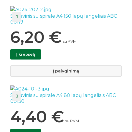
Sąsiuvinis su spirale A4 150 lapų langeliais ABC
00119
6,20
€
su PVM
Į krepšelį
Į palyginimą
Sąsiuvinis su spirale A4 80 lapų langeliais ABC
00150
4,40
€
su PVM