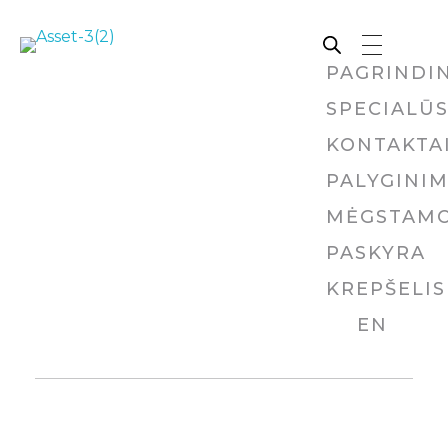
PAGRINDIN
Rutana - Raštinės reikmenys
Prekiaujame pasaulinėje rinkoje pripažintomis, kokybiškomis biuro prekėmis tokių gamintojų kaip: Schneider, Esselte, Novus, 3M, Faber-Castell, Citizen, Milan, Leitz, Colop, Zebra, Staedtler, Durable, Tork, Parker, Waterman ir kt.
SPECIALŪS
KONTAKTA
PALYGINI
MĖGSTAMO
PASKYRA
KREPŠELIS
EN