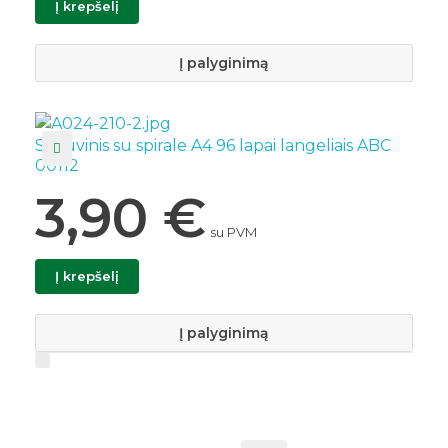
Į krepšelį
Į palyginimą
Sąsiuvinis su spirale A4 96 lapai langeliais ABC
00112
3,90
€
su PVM
Į krepšelį
Į palyginimą