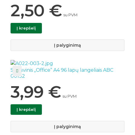
2,50
€
su PVM
Į krepšelį
Į palyginimą
Sąsiuvinis „Office” A4 96 lapų langeliais ABC
00132
3,99
€
su PVM
Į krepšelį
Į palyginimą