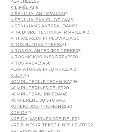
KEPURĖLĖS
5
KILIMĖLIAI
18
KIŠENINIAI ANTSPAUDAI
4
KIŠENINIAI SKAIČIUOTUVAI
3
KIŠENINIAMS ANTSPAUDAMS
1
KITA BIURO TECHNIKA IR PRIEDAI
3
KITI VALIKLIAI IR PLOVIKLIAI
20
KITOS BUITIES PREKĖS
41
KITOS GALANTERIJOS PREKĖS
3
KITOS MOKYKLINĖS PREKĖS
50
KITOS PREKĖS
468
KLAVIATŪROS IR JŲ PRIEDAI
3
KLIJAI
44
KOMPIUTERINĖ TECHNIKA
296
KOMPIUTERINĖS PELĖS
20
KOMPIUTERIŲ PRIEDAI
45
KONFERENCIJŲ STOVAI
6
KOREKCIJOS PRIEMONĖS
30
KREIDA
17
KREIDA, VAŠKINĖS KREIDELĖS
2
KREIDINĖS IR TEKSTILINĖS LENTOS
2
KREPINIS POPIERIUS
7