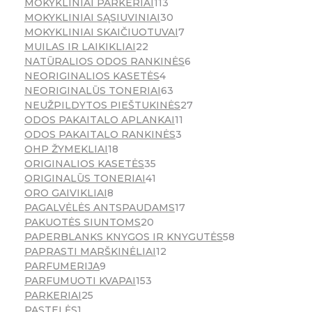
MOKYKLINIAI PARKERIAI
113
MOKYKLINIAI SĄSIUVINIAI
30
MOKYKLINIAI SKAIČIUOTUVAI
7
MUILAS IR LAIKIKLIAI
22
NATŪRALIOS ODOS RANKINĖS
6
NEORIGINALIOS KASETĖS
4
NEORIGINALŪS TONERIAI
63
NEUŽPILDYTOS PIEŠTUKINĖS
27
ODOS PAKAITALO APLANKAI
11
ODOS PAKAITALO RANKINĖS
3
OHP ŽYMEKLIAI
18
ORIGINALIOS KASETĖS
35
ORIGINALŪS TONERIAI
41
ORO GAIVIKLIAI
8
PAGALVĖLĖS ANTSPAUDAMS
17
PAKUOTĖS SIUNTOMS
20
PAPERBLANKS KNYGOS IR KNYGUTĖS
58
PAPRASTI MARŠKINĖLIAI
12
PARFUMERIJA
9
PARFUMUOTI KVAPAI
153
PARKERIAI
25
PASTELĖS
1