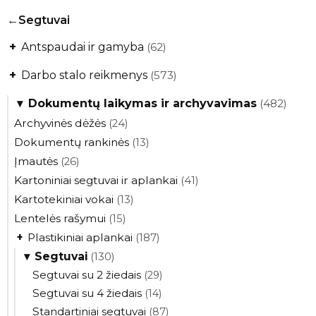
Segtuvai
+
Antspaudai ir gamyba
(62)
+
Darbo stalo reikmenys
(573)
▾
Dokumentų laikymas ir archyvavimas
(482)
Archyvinės dėžės
(24)
Dokumentų rankinės
(13)
Įmautės
(26)
Kartoniniai segtuvai ir aplankai
(41)
Kartotekiniai vokai
(13)
Lentelės rašymui
(15)
+
Plastikiniai aplankai
(187)
▾
Segtuvai
(130)
Segtuvai su 2 žiedais
(29)
Segtuvai su 4 žiedais
(14)
Standartiniai segtuvai
(87)