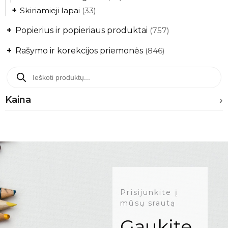
+
Skiriamieji lapai
(33)
+
Popierius ir popieriaus produktai
(757)
+
Rašymo ir korekcijos priemonės
(846)
Kaina
Prisijunkite į
mūsų srautą
Gaukite