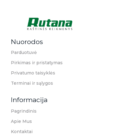
Rutana - Raštinės reikmenys
Prekiaujame pasaulinėje rinkoje pripažintomis, kokybiškomis biuro prekėmis tokių gamintojų kaip: Schneider, Esselte, Novus, 3M, Faber-Castell, Citizen, Milan, Leitz, Colop, Zebra, Staedtler, Durable, Tork, Parker, Waterman ir kt.
Nuorodos
Parduotuvė
Pirkimas ir pristatymas
Privatumo taisyklės
Terminai ir sąlygos
Informacija
Pagrindinis
Apie Mus
Kontaktai