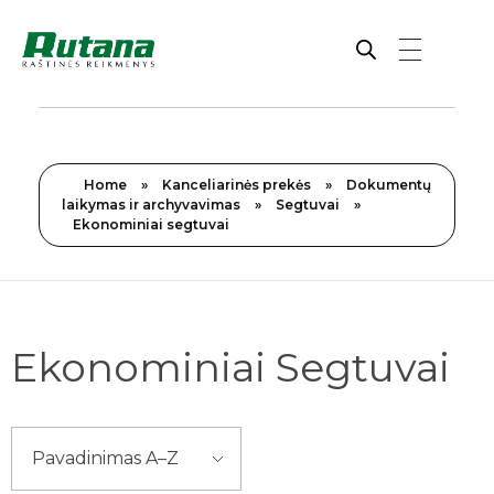
Rutana - Raštinės reikmenys
Prekiaujame pasaulinėje rinkoje pripažintomis, kokybiškomis biuro prekėmis tokių gamintojų kaip: Schneider, Esselte, Novus, 3M, Faber-Castell, Citizen, Milan, Leitz, Colop, Zebra, Staedtler, Durable, Tork, Parker, Waterman ir kt.
Home
»
Kanceliarinės prekės
»
Dokumentų
laikymas ir archyvavimas
»
Segtuvai
»
Ekonominiai segtuvai
Ekonominiai Segtuvai