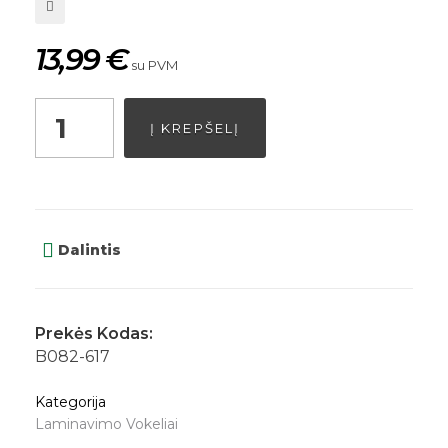
13,99
€
su PVM
Į KREPŠELĮ
Dalintis
Prekės Kodas:
B082-617
Kategorija
Laminavimo Vokeliai