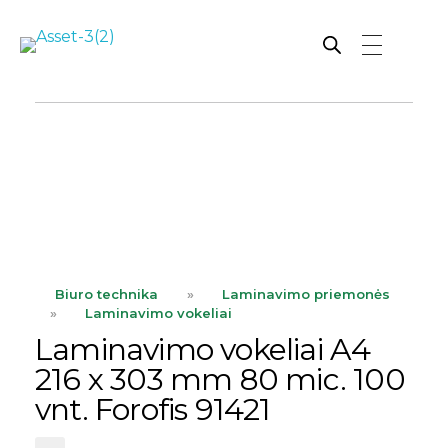
Rutana - Raštinės reikmenys
Prekiaujame pasaulinėje rinkoje pripažintomis, kokybiškomis biuro prekėmis tokių gamintojų kaip: Schneider, Esselte, Novus, 3M, Faber-Castell, Citizen, Milan, Leitz, Colop, Zebra, Staedtler, Durable, Tork, Parker, Waterman ir kt.
ope
Biuro technika
»
Laminavimo priemonės
»
Laminavimo vokeliai
Laminavimo vokeliai A4
216 x 303 mm 80 mic. 100
vnt. Forofis 91421