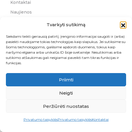
Kontaktai
Naujienos
Grąžinimo Forma
Tvarkyti sutikimą
Kontaktai
Siekdami teikti geriausią patirtį, įrenginio informacijai saugoti ir (arba)
pasiekti naudojame tokias technologijas kaip slapukus. Jei sutiksime su
šiomis technologijomis, galėsime apdoroti duomenis, tokius kaip
+370 46 256 104
naršymo elgsena arba unikalūs ID šioje svetainėje. Nesutikimas arba
pardavimai@rutana.lt
sutikimo atšaukimas gali neigiamai paveikti tam tikras funkcijas ir
funkcijas.
Priimti
Adresas
Naikupės g. 10, Klaipėda, LT-93258
Neigti
Peržiūrėti nuostatas
© 2026 RUTANA - RAŠTINĖS REIKMENYS. VISOS TEISĖS
SAUGOMOS
Privatumo taisyklės
Privatumo taisyklės
Kontaktai
Sukurta: