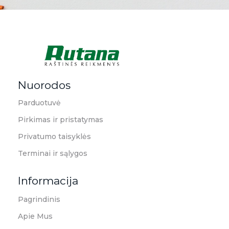
Rutana - Raštinės reikmenys
Prekiaujame pasaulinėje rinkoje pripažintomis, kokybiškomis biuro prekėmis tokių gamintojų kaip: Schneider, Esselte, Novus, 3M, Faber-Castell, Citizen, Milan, Leitz, Colop, Zebra, Staedtler, Durable, Tork, Parker, Waterman ir kt.
Nuorodos
Parduotuvė
Pirkimas ir pristatymas
Privatumo taisyklės
Terminai ir sąlygos
Informacija
Pagrindinis
Apie Mus