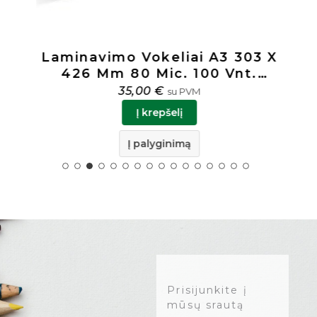
Laminavimo Vokeliai A3 303 X
426 Mm 80 Mic. 100 Vnt.
Forpus 91801
35,00
€
su PVM
Į krepšelį
Į palyginimą
Prisijunkite į
mūsų srautą