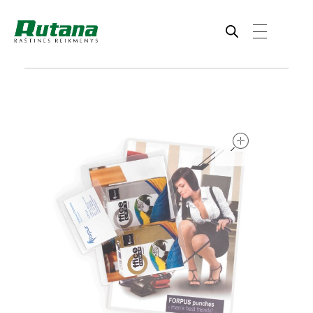
Rutana - Raštinės reikmenys
Prekiaujame pasaulinėje rinkoje pripažintomis, kokybiškomis biuro prekėmis tokių gamintojų kaip: Schneider, Esselte, Novus, 3M, Faber-Castell, Citizen, Milan, Leitz, Colop, Zebra, Staedtler, Durable, Tork, Parker, Waterman ir kt.
open