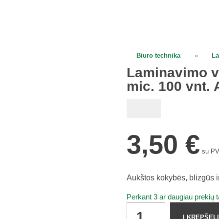
open
Biuro technika
»
La
Laminavimo vo
mic. 100 vnt. 
3,50
€
su P
Aukštos kokybės, blizgūs ir
Perkant 3 ar daugiau prekių 
Laminavimo
Į KREPŠELĮ