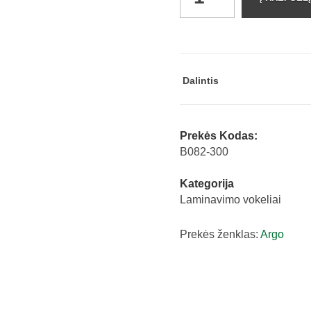
vokeliai
80
x
111
mm
Dalintis
100
mic.
100
Prekės Kodas:
vnt.
B082-300
Argo
Kategorija
quantity
Laminavimo vokeliai
Prekės ženklas:
Argo