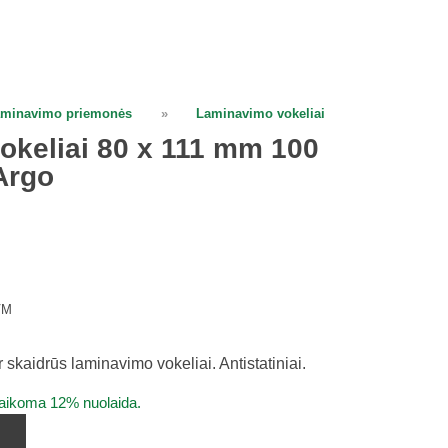
minavimo priemonės
»
Laminavimo vokeliai
keliai 80 x 111 mm 100
Argo
VM
 skaidrūs laminavimo vokeliai. Antistatiniai.
taikoma 12% nuolaida.