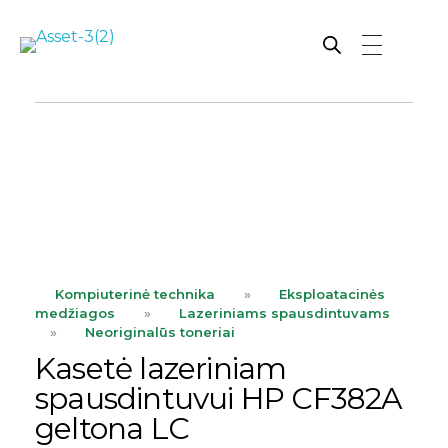
Rutana - Raštinės reikmenys
Prekiaujame pasaulinėje rinkoje pripažintomis, kokybiškomis biuro prekėmis tokių gamintojų kaip: Schneider, Esselte, Novus, 3M, Faber-Castell, Citizen, Milan, Leitz, Colop, Zebra, Staedtler, Durable, Tork, Parker, Waterman ir kt.
ope
Kompiuterinė technika
»
Eksploatacinės
medžiagos
»
Lazeriniams spausdintuvams
»
Neoriginalūs toneriai
Kasetė lazeriniam
spausdintuvui HP CF382A
geltona LC