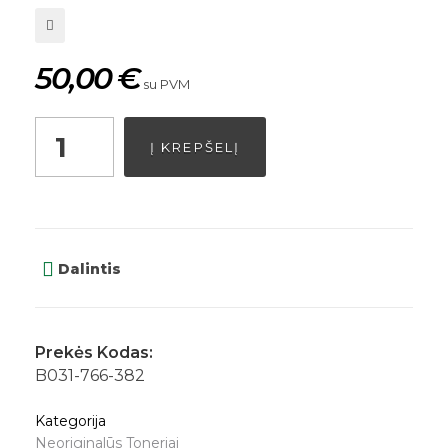
50,00
€
su PVM
Į KREPŠELĮ
Dalintis
Prekės Kodas:
B031-766-382
Kategorija
Neoriginalūs Toneriai