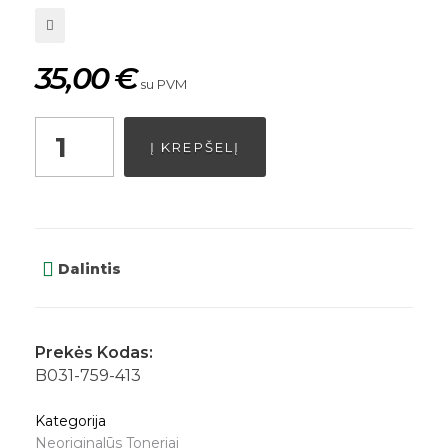
35,00
€
su PVM
Į KREPŠELĮ
Dalintis
Prekės Kodas:
B031-759-413
Kategorija
Neoriginalūs Toneriai