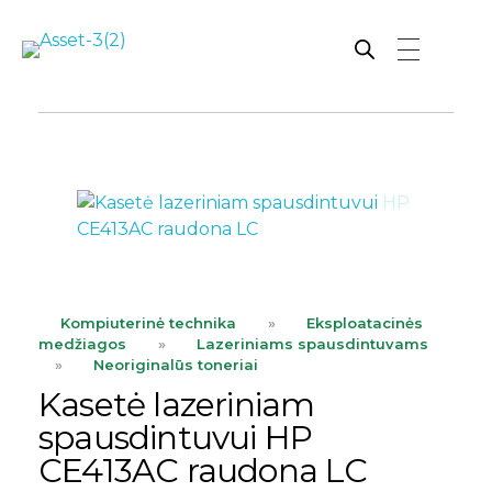
Rutana - Raštinės reikmenys
Prekiaujame pasaulinėje rinkoje pripažintomis, kokybiškomis biuro prekėmis tokių gamintojų kaip: Schneider, Esselte, Novus, 3M, Faber-Castell, Citizen, Milan, Leitz, Colop, Zebra, Staedtler, Durable, Tork, Parker, Waterman ir kt.
ope
Kompiuterinė technika
»
Eksploatacinės
medžiagos
»
Lazeriniams spausdintuvams
»
Neoriginalūs toneriai
Kasetė lazeriniam
spausdintuvui HP
CE413AC raudona LC