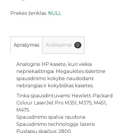
Prekės ženklas:
NULL
Aprašymas
Atsiliepimai
0
Analoginė HP kasetė, kuri veikia
nepriekaištingai. Mėgaukitės išskirtine
spausdinimo kokybe naudodami
nebrangias ir kokybiškas kasetes.
Tinka spausdintuvams: Hewlett-Packard
Colour LaserJet Pro M351, M375, M451,
M475.
Spausdinimo spalva: raudona
Spausdinimo technologija: lazeris
Puslapių skaičius: 2800