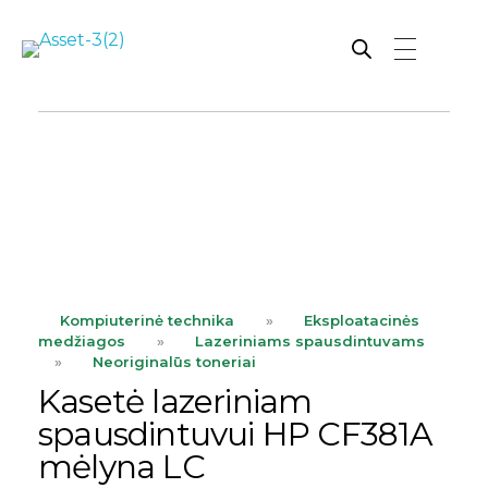
Rutana - Raštinės reikmenys
Prekiaujame pasaulinėje rinkoje pripažintomis, kokybiškomis biuro prekėmis tokių gamintojų kaip: Schneider, Esselte, Novus, 3M, Faber-Castell, Citizen, Milan, Leitz, Colop, Zebra, Staedtler, Durable, Tork, Parker, Waterman ir kt.
ope
Kompiuterinė technika
»
Eksploatacinės
medžiagos
»
Lazeriniams spausdintuvams
»
Neoriginalūs toneriai
Kasetė lazeriniam
spausdintuvui HP CF381A
mėlyna LC