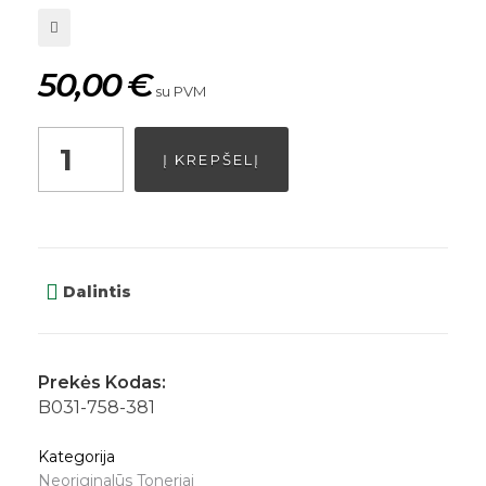
50,00
€
su PVM
Į KREPŠELĮ
Dalintis
Prekės Kodas:
B031-758-381
Kategorija
Neoriginalūs Toneriai