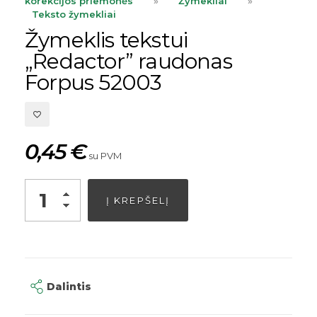
korekcijos priemonės
»
Žymekliai
»
Teksto žymekliai
Žymeklis tekstui
„Redactor” raudonas
Forpus 52003
0,45
€
su PVM
Alternative:
Į KREPŠELĮ
Dalintis