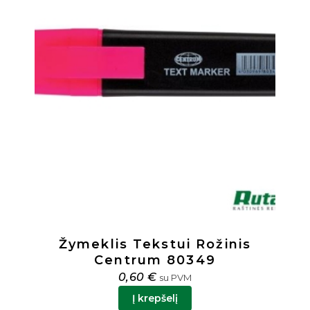
Į palyginimą
is