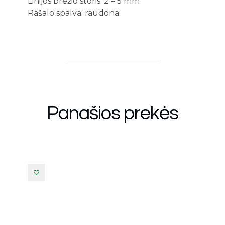
Linijos brėžio storis: 2 – 5 mm
Rašalo spalva: raudona
Panašios prekės
Žymeklis Tekstui „Job” Turki
Schneider 1523
0,99
€
su PVM
Į krepšelį