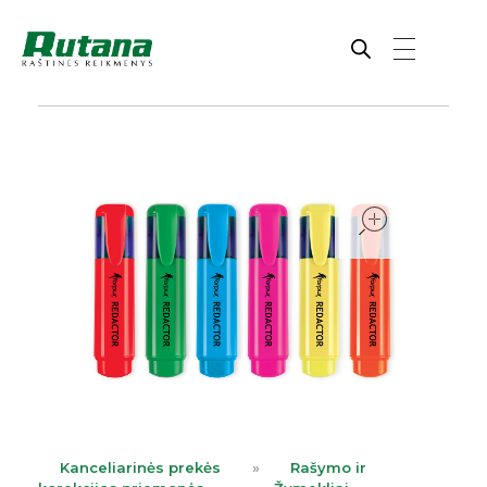
Rutana - Raštinės reikmenys
Prekiaujame pasaulinėje rinkoje pripažintomis, kokybiškomis biuro prekėmis tokių gamintojų kaip: Schneider, Esselte, Novus, 3M, Faber-Castell, Citizen, Milan, Leitz, Colop, Zebra, Staedtler, Durable, Tork, Parker, Waterman ir kt.
open
Kanceliarinės prekės
»
Rašymo ir