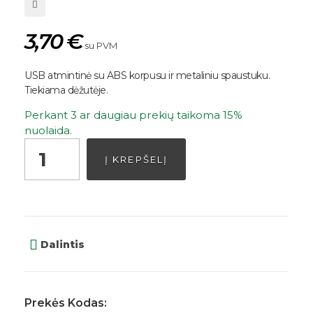
3,70
€
su PVM
USB atmintinė su ABS korpusu ir metaliniu spaustuku.
Tiekiama dėžutėje.
Perkant 3 ar daugiau prekių taikoma 15%
nuolaida.
Į KREPŠELĮ
Dalintis
Prekės Kodas: