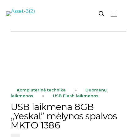
Rutana - Raštinės reikmenys
Prekiaujame pasaulinėje rinkoje pripažintomis, kokybiškomis biuro prekėmis tokių gamintojų kaip: Schneider, Esselte, Novus, 3M, Faber-Castell, Citizen, Milan, Leitz, Colop, Zebra, Staedtler, Durable, Tork, Parker, Waterman ir kt.
ope
Kompiuterinė technika
»
Duomenų
laikmenos
»
USB Flash laikmenos
USB laikmena 8GB
„Yeskal” mėlynos spalvos
MKTO 1386