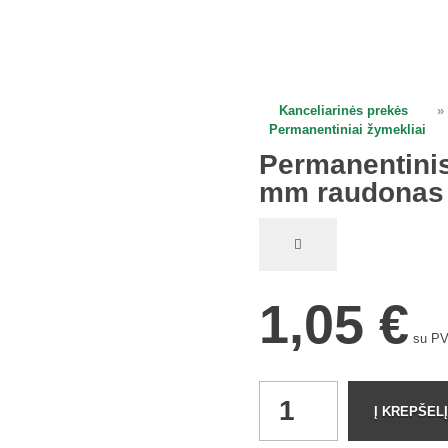
Kanceliarinės prekės
»
open
Permanentiniai žymekliai
Permanentinis
mm raudonas 
1,05
€
su P
Permanentinis
Į KREPŠELĮ
žymeklis
Maxx