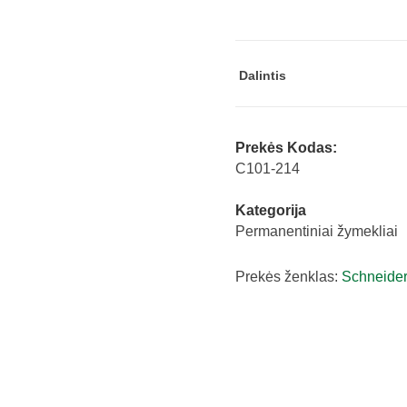
133
1-
4
Dalintis
mm
raudonas
Schneider
Prekės Kodas:
quantity
C101-214
Kategorija
Permanentiniai žymekliai
Prekės ženklas:
Schneide