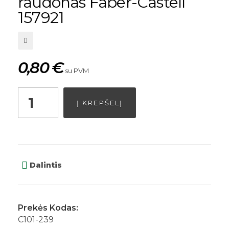
raudonas Faber-Castell
157921
0,80
€
su PVM
Į KREPŠELĮ
Dalintis
Prekės Kodas:
C101-239