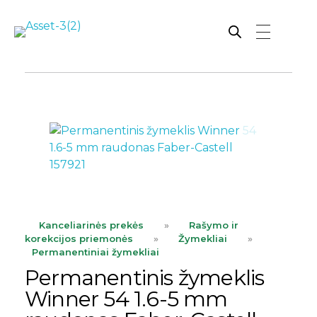
Rutana - Raštinės reikmenys
Prekiaujame pasaulinėje rinkoje pripažintomis, kokybiškomis biuro prekėmis tokių gamintojų kaip: Schneider, Esselte, Novus, 3M, Faber-Castell, Citizen, Milan, Leitz, Colop, Zebra, Staedtler, Durable, Tork, Parker, Waterman ir kt.
ope
Kanceliarinės prekės
»
Rašymo ir
korekcijos priemonės
»
Žymekliai
»
Permanentiniai žymekliai
Permanentinis žymeklis
Winner 54 1.6-5 mm