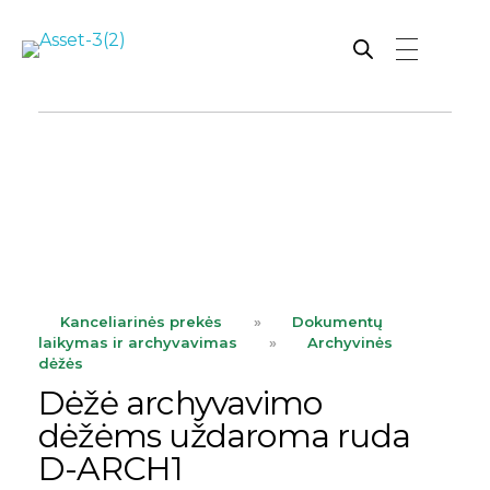
Rutana - Raštinės reikmenys
Prekiaujame pasaulinėje rinkoje pripažintomis, kokybiškomis biuro prekėmis tokių gamintojų kaip: Schneider, Esselte, Novus, 3M, Faber-Castell, Citizen, Milan, Leitz, Colop, Zebra, Staedtler, Durable, Tork, Parker, Waterman ir kt.
ope
Kanceliarinės prekės
»
Dokumentų
laikymas ir archyvavimas
»
Archyvinės
dėžės
Dėžė archyvavimo
dėžėms uždaroma ruda
D-ARCH1