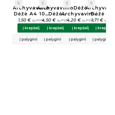
Archyvavimo
Archyvavimo
Dėžė
Archyvav
Dėžė A4 100
Dėžė
Archyvavimui
Dėžė Ec
Mm Balta
Užrišama A4
Uždaroma
FSC® A4 
1,50
€
4,50
€
4,20
€
1,71
€
su PVM
su PVM
su PVM
su PV
Forpus
80mm Ruda
Ruda Forpus
Mm Rud
Į krepšelį
Į krepšelį
Į krepšelį
Į krepšelį
23102
D-KR2
23134
Esselte
623917
Į palyginimą
Į palyginimą
Į palyginimą
Į palyginim
A
8