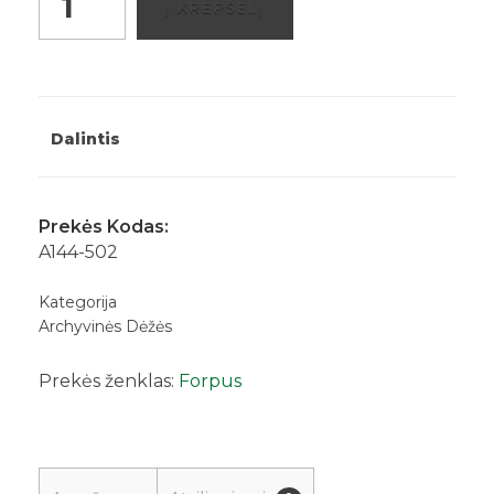
Į KREPŠELĮ
dėžė
A4
120
mm
balta
Dalintis
Forpus
23002
quantity
Prekės Kodas:
A144-502
Kategorija
Archyvinės Dėžės
Prekės ženklas:
Forpus