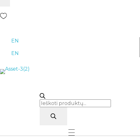
EN
EN
Rutana - Raštinės reikmenys
Prekiaujame pasaulinėje rinkoje pripažintomis, kokybiškomis biuro prekėmis tokių gamintojų kaip: Schneider, Esselte, Novus, 3M, Faber-Castell, Citizen, Milan, Leitz, Colop, Zebra, Staedtler, Durable, Tork, Parker, Waterman ir kt.
Products
search