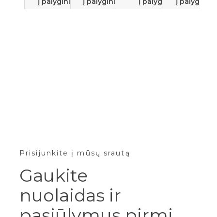
Į palyginimą
Į palyginimą
Į palyginimą
Į palyginim
Fellowe
72054
A
D
7
D
Prisijunkite į mūsų srautą
Gaukite
nuolaidas ir
pasiūlymus pirmi