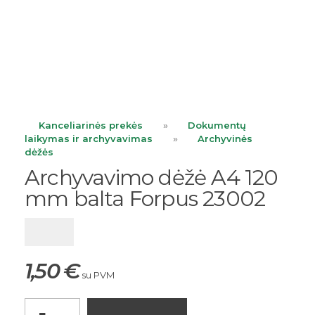
ope
Kanceliarinės prekės
»
Dokumentų
laikymas ir archyvavimas
»
Archyvinės
dėžės
Archyvavimo dėžė A4 120
mm balta Forpus 23002
1,50
€
su PVM
Archyvavimo