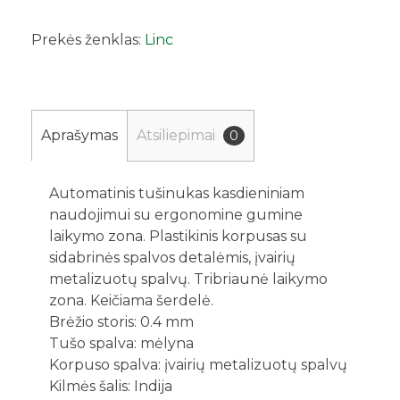
Prekės ženklas:
Linc
Aprašymas
Atsiliepimai
0
Automatinis tušinukas kasdieniniam
naudojimui su ergonomine gumine
laikymo zona. Plastikinis korpusas su
sidabrinės spalvos detalėmis, įvairių
metalizuotų spalvų. Tribriaunė laikymo
zona. Keičiama šerdelė.
Brėžio storis: 0.4 mm
Tušo spalva: mėlyna
Korpuso spalva: įvairių metalizuotų spalvų
Kilmės šalis: Indija