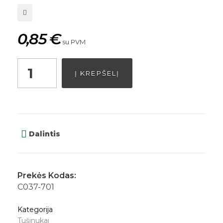
0,85
€
su PVM
Į KREPŠELĮ
Dalintis
Prekės Kodas:
C037-701
Kategorija
Tušinukai