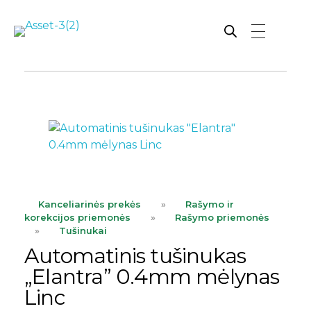
Rutana - Raštinės reikmenys
Prekiaujame pasaulinėje rinkoje pripažintomis, kokybiškomis biuro prekėmis tokių gamintojų kaip: Schneider, Esselte, Novus, 3M, Faber-Castell, Citizen, Milan, Leitz, Colop, Zebra, Staedtler, Durable, Tork, Parker, Waterman ir kt.
ope
Kanceliarinės prekės
»
Rašymo ir
korekcijos priemonės
»
Rašymo priemonės
»
Tušinukai
Automatinis tušinukas
„Elantra” 0.4mm mėlynas
Linc