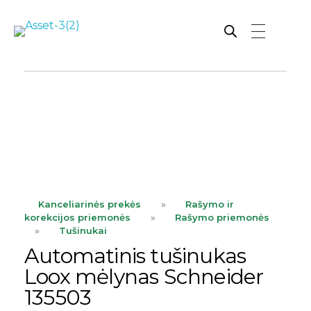
Rutana - Raštinės reikmenys
Prekiaujame pasaulinėje rinkoje pripažintomis, kokybiškomis biuro prekėmis tokių gamintojų kaip: Schneider, Esselte, Novus, 3M, Faber-Castell, Citizen, Milan, Leitz, Colop, Zebra, Staedtler, Durable, Tork, Parker, Waterman ir kt.
ope
Kanceliarinės prekės
»
Rašymo ir
korekcijos priemonės
»
Rašymo priemonės
»
Tušinukai
Automatinis tušinukas
Loox mėlynas Schneider
135503