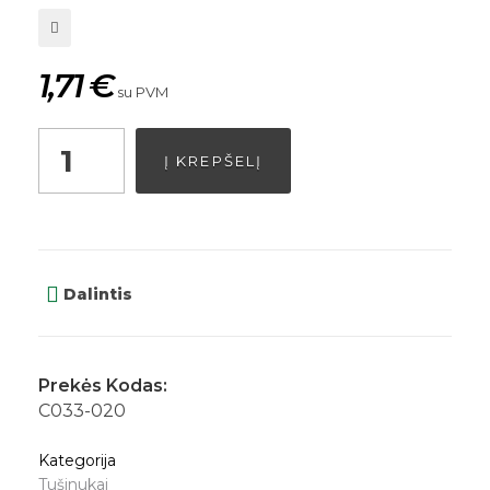
1,71
€
su PVM
Į KREPŠELĮ
Dalintis
Prekės Kodas:
C033-020
Kategorija
Tušinukai