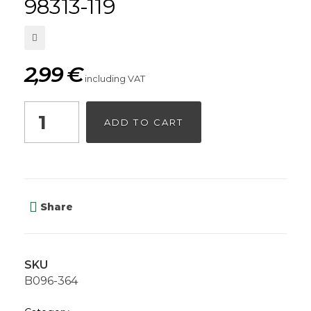
98313-119
2,99
€
including VAT
ADD TO CART
Share
SKU
B096-364