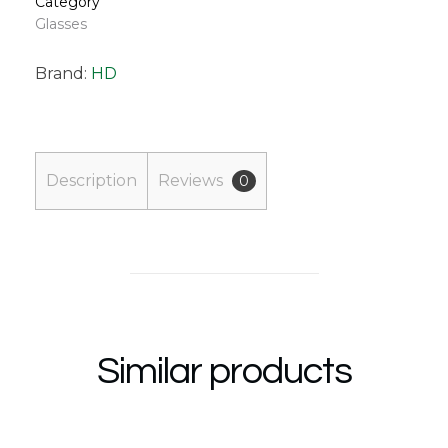
Category
Glasses
Brand:
HD
Description
Reviews
0
Similar products