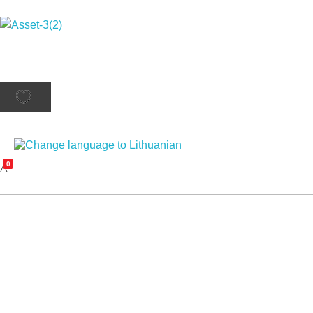
Rutana - Raštinės reikmenys
Prekiaujame pasaulinėje rinkoje pripažintomis, kokybiškomis biuro prekėmis tokių gamintojų kaip: Schneider, Esselte, Novus, 3M, Faber-Castell, Citizen, Milan, Leitz, Colop, Zebra, Staedtler, Durable, Tork, Parker, Waterman ir kt.
0