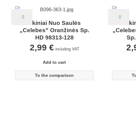
Akiniai Nuo Saulės
Aki
„Celebes” Oranžinės Sp.
„Celebe
HD 98313-128
Sp.
2,99
€
2
including VAT
Add to cart
To the comparison
T