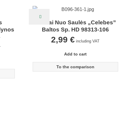
s
Akiniai Nuo Saulės „Celebes”
lynos
Baltos Sp. HD 98313-106
4
2,99
€
including VAT
T
Add to cart
To the comparison