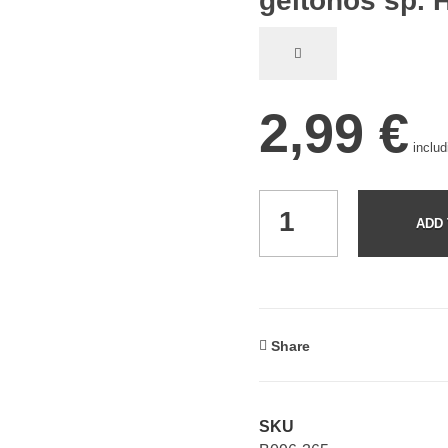
geltonos sp. 
2,99
€
inclu
ADD 
Share
SKU