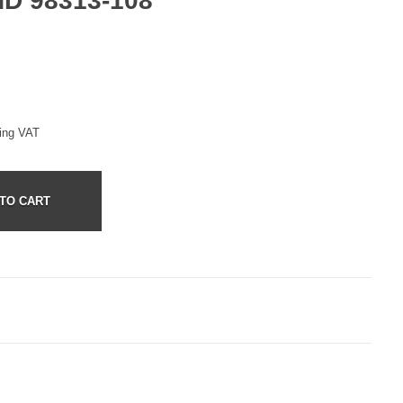
HD 98313-108
ding VAT
TO CART