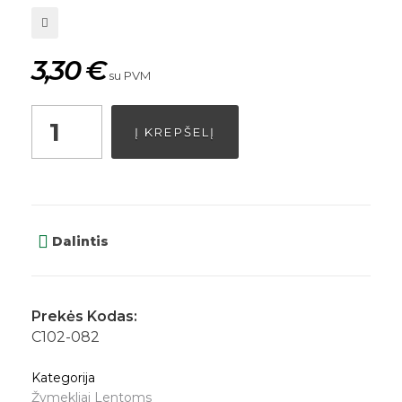
3,30
€
su PVM
Į KREPŠELĮ
Dalintis
Prekės Kodas:
C102-082
Kategorija
Žymekliai Lentoms