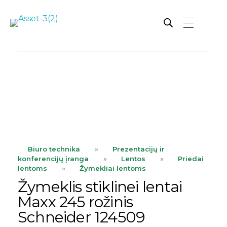
Rutana - Raštinės reikmenys
Prekiaujame pasaulinėje rinkoje pripažintomis, kokybiškomis biuro prekėmis tokių gamintojų kaip: Schneider, Esselte, Novus, 3M, Faber-Castell, Citizen, Milan, Leitz, Colop, Zebra, Staedtler, Durable, Tork, Parker, Waterman ir kt.
ope
Biuro technika
»
Prezentacijų ir
konferencijų įranga
»
Lentos
»
Priedai
lentoms
»
Žymekliai lentoms
Žymeklis stiklinei lentai
Maxx 245 rožinis
Schneider 124509