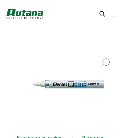
Rutana - Raštinės reikmenys
Prekiaujame pasaulinėje rinkoje pripažintomis, kokybiškomis biuro prekėmis tokių gamintojų kaip: Schneider, Esselte, Novus, 3M, Faber-Castell, Citizen, Milan, Leitz, Colop, Zebra, Staedtler, Durable, Tork, Parker, Waterman ir kt.
open
Kanceliarinės prekės
»
Rašymo ir