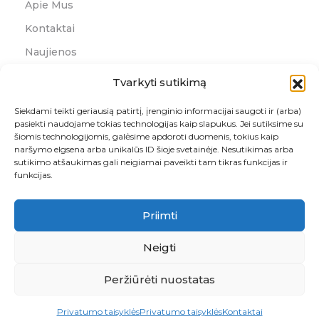
Apie Mus
Kontaktai
Naujienos
Grąžinimo Forma
Tvarkyti sutikimą
Kontaktai
Siekdami teikti geriausią patirtį, įrenginio informacijai saugoti ir (arba)
pasiekti naudojame tokias technologijas kaip slapukus. Jei sutiksime su
šiomis technologijomis, galėsime apdoroti duomenis, tokius kaip
+370 46 256 104
naršymo elgsena arba unikalūs ID šioje svetainėje. Nesutikimas arba
pardavimai@rutana.lt
sutikimo atšaukimas gali neigiamai paveikti tam tikras funkcijas ir
funkcijas.
Priimti
Adresas
Naikupės g. 10, Klaipėda, LT-93258
Neigti
Peržiūrėti nuostatas
© 2026 RUTANA - RAŠTINĖS REIKMENYS. VISOS TEISĖS
SAUGOMOS
Privatumo taisyklės
Privatumo taisyklės
Kontaktai
Sukurta: