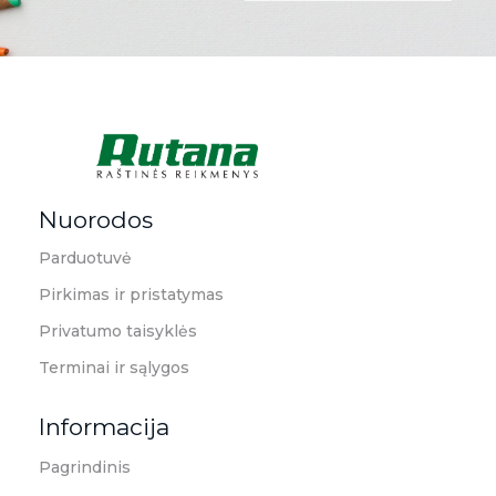
Rutana - Raštinės reikmenys
Prekiaujame pasaulinėje rinkoje pripažintomis, kokybiškomis biuro prekėmis tokių gamintojų kaip: Schneider, Esselte, Novus, 3M, Faber-Castell, Citizen, Milan, Leitz, Colop, Zebra, Staedtler, Durable, Tork, Parker, Waterman ir kt.
Nuorodos
Parduotuvė
Pirkimas ir pristatymas
Privatumo taisyklės
Terminai ir sąlygos
Informacija
Pagrindinis