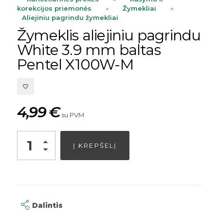
korekcijos priemonės
»
Žymekliai
»
Aliejiniu pagrindu žymekliai
Žymeklis aliejiniu pagrindu
White 3.9 mm baltas
Pentel X100W-M
4,99
€
su PVM
Alternative:
Į KREPŠELĮ
Dalintis