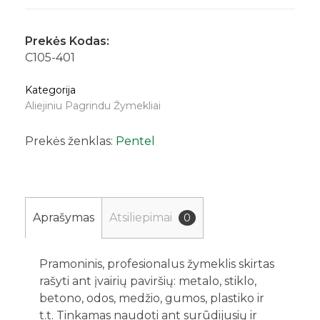
Prekės Kodas:
C105-401
Kategorija
Aliejiniu Pagrindu Žymekliai
Prekės ženklas:
Pentel
Aprašymas
Atsiliepimai
0
Pramoninis, profesionalus žymeklis skirtas
rašyti ant įvairių paviršių: metalo, stiklo,
betono, odos, medžio, gumos, plastiko ir
t.t. Tinkamas naudoti ant surūdijusių ir