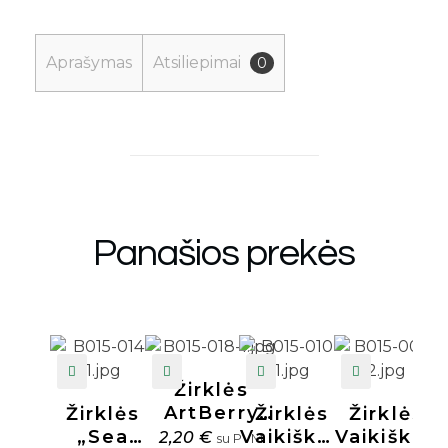
Aprašymas
Atsiliepimai
0
Panašios prekės
Žirklės
ArtBerry
Žirklės
Žirklės
Žirklės
Ergo 15cm
„Sea
Vaikiškos
Vaikiškos
2,20
€
su PVM