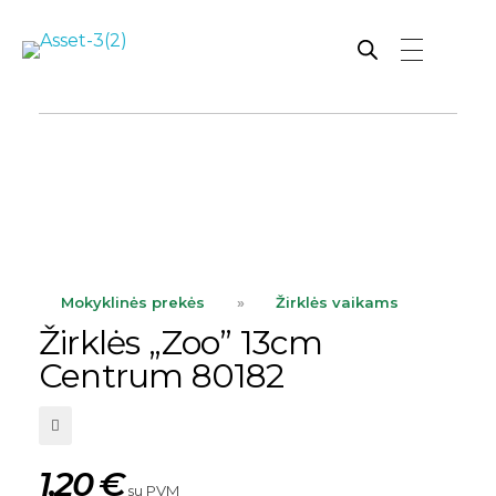
Rutana - Raštinės reikmenys
Prekiaujame pasaulinėje rinkoje pripažintomis, kokybiškomis biuro prekėmis tokių gamintojų kaip: Schneider, Esselte, Novus, 3M, Faber-Castell, Citizen, Milan, Leitz, Colop, Zebra, Staedtler, Durable, Tork, Parker, Waterman ir kt.
ope
Mokyklinės prekės
»
Žirklės vaikams
Žirklės „Zoo” 13cm
Centrum 80182
1,20
€
su PVM