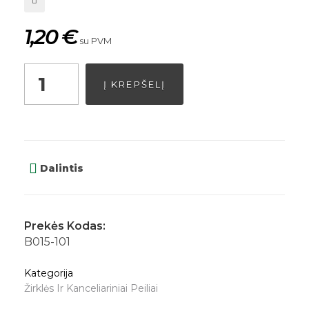
1,20
€
su PVM
Į KREPŠELĮ
Dalintis
Prekės Kodas:
B015-101
Kategorija
Žirklės Ir Kanceliariniai Peiliai