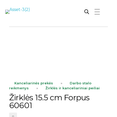
Rutana - Raštinės reikmenys
Prekiaujame pasaulinėje rinkoje pripažintomis, kokybiškomis biuro prekėmis tokių gamintojų kaip: Schneider, Esselte, Novus, 3M, Faber-Castell, Citizen, Milan, Leitz, Colop, Zebra, Staedtler, Durable, Tork, Parker, Waterman ir kt.
ope
ope
Kanceliarinės prekės
»
Darbo stalo
reikmenys
»
Žirklės ir kanceliariniai peiliai
Žirklės 15.5 cm Forpus
60601