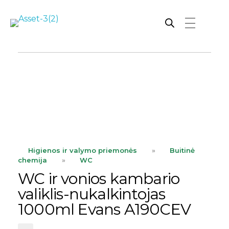
Rutana - Raštinės reikmenys
Prekiaujame pasaulinėje rinkoje pripažintomis, kokybiškomis biuro prekėmis tokių gamintojų kaip: Schneider, Esselte, Novus, 3M, Faber-Castell, Citizen, Milan, Leitz, Colop, Zebra, Staedtler, Durable, Tork, Parker, Waterman ir kt.
ope
Higienos ir valymo priemonės
»
Buitinė
chemija
»
WC
WC ir vonios kambario
valiklis-nukalkintojas
1000ml Evans A190CEV