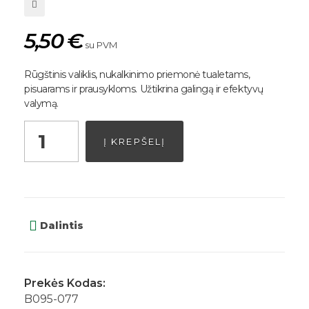
5,50
€
su PVM
Rūgštinis valiklis, nukalkinimo priemonė tualetams,
pisuarams ir prausykloms. Užtikrina galingą ir efektyvų
valymą.
Į KREPŠELĮ
Dalintis
Prekės Kodas:
B095-077