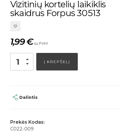
Vizitinių kortelių laikiklis
skaidrus Forpus 30513
1,99
€
su PVM
Alternative:
Į KREPŠELĮ
Dalintis
Prekės Kodas:
C022-009