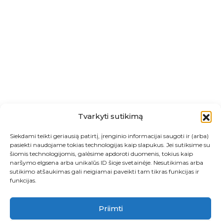
Tvarkyti sutikimą
Siekdami teikti geriausią patirtį, įrenginio informacijai saugoti ir (arba)
pasiekti naudojame tokias technologijas kaip slapukus. Jei sutiksime su
šiomis technologijomis, galėsime apdoroti duomenis, tokius kaip
naršymo elgsena arba unikalūs ID šioje svetainėje. Nesutikimas arba
sutikimo atšaukimas gali neigiamai paveikti tam tikras funkcijas ir
funkcijas.
Priimti