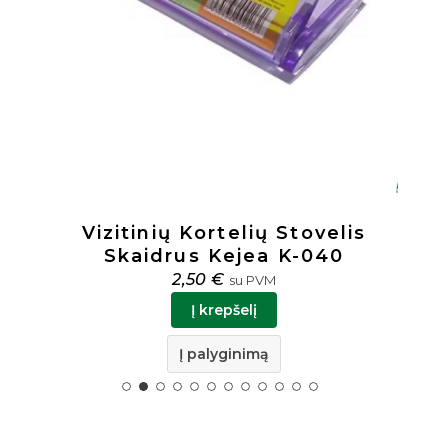
velis
Stalinis Stovas Odinis As
040
Juodas BC 17576
6,50
€
su PVM
Į krepšelį
Į palyginimą