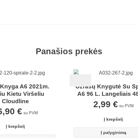
Panašios prekės
 Knyga A6 2021m.
Užrašų Knygutė Su Sp
iu Kietu Viršeliu
A6 96 L. Langeliais 4
Cloudline
2,99
€
su PVM
6,90
€
su PVM
Į krepšelį
Į krepšelį
Į palyginimą