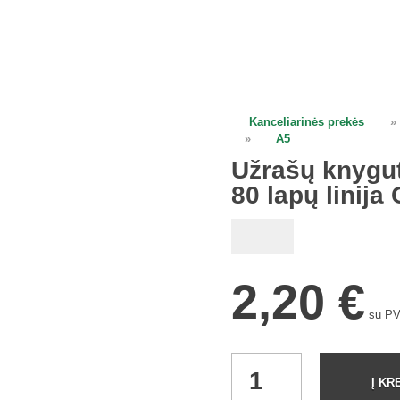
Kanceliarinės prekės
»
open
open
open
open
»
A5
Užrašų knygut
80 lapų linij
2,20
€
su P
Į KR