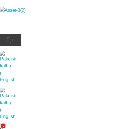
Rutana - Raštinės reikmenys
Prekiaujame pasaulinėje rinkoje pripažintomis, kokybiškomis biuro prekėmis tokių gamintojų kaip: Schneider, Esselte, Novus, 3M, Faber-Castell, Citizen, Milan, Leitz, Colop, Zebra, Staedtler, Durable, Tork, Parker, Waterman ir kt.
0