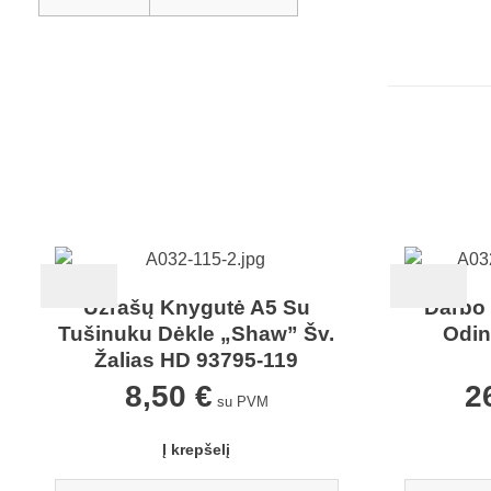
Užrašų Knygutė A5 Su
Darbo
Tušinuku Dėkle „Shaw” Šv.
Odin
Žalias HD 93795-119
8,50
€
2
su PVM
Į krepšelį