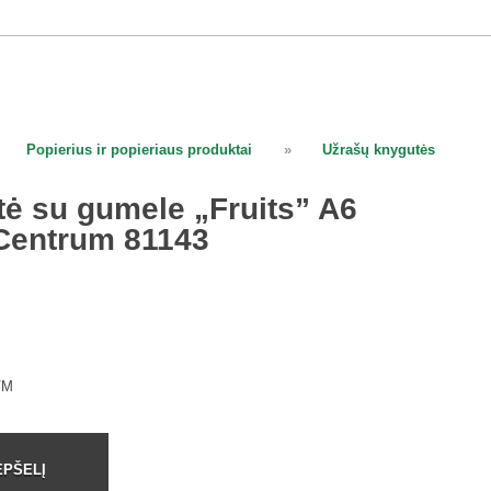
Popierius ir popieriaus produktai
»
Užrašų knygutės
ė su gumele „Fruits” A6
a Centrum 81143
VM
EPŠELĮ