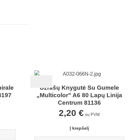
irale
Užrašų Knygutė Su Gumele
8197
„Multicolor” A6 80 Lapų Linija
Centrum 81136
2,20
€
su PVM
Į krepšelį