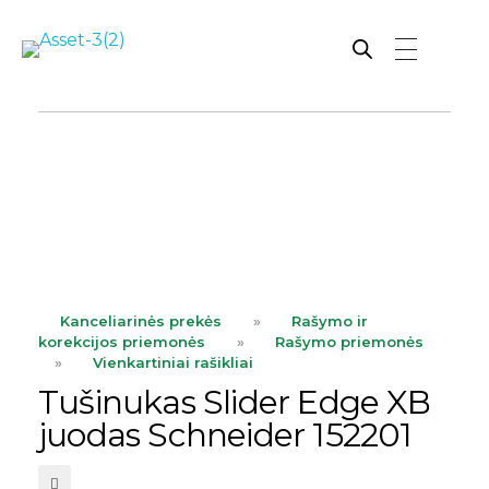
Rutana - Raštinės reikmenys
Prekiaujame pasaulinėje rinkoje pripažintomis, kokybiškomis biuro prekėmis tokių gamintojų kaip: Schneider, Esselte, Novus, 3M, Faber-Castell, Citizen, Milan, Leitz, Colop, Zebra, Staedtler, Durable, Tork, Parker, Waterman ir kt.
ope
Kanceliarinės prekės
»
Rašymo ir
korekcijos priemonės
»
Rašymo priemonės
»
Vienkartiniai rašikliai
Tušinukas Slider Edge XB
juodas Schneider 152201