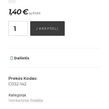
1,40
€
su PVM
Į KREPŠELĮ
Dalintis
Prekės Kodas:
C032-142
Kategorija
Vienkartiniai Rašikliai