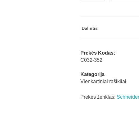
M
žalias
Schneider
Dalintis
151104
quantity
Prekės Kodas:
C032-352
Kategorija
Vienkartiniai rašikliai
Prekės ženklas:
Schneide