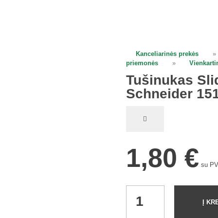
Kanceliarinės prekės
»
open
priemonės
»
Vienkartin
Tušinukas Sli
Schneider 15
1,80
€
su P
Tušinukas
Į KR
Slider
Basic