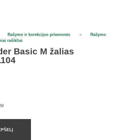
Rašymo ir korekcijos priemonės
»
Rašymo
iai rašikliai
der Basic M žalias
1104
VM
EPŠELĮ