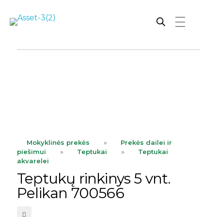
Rutana - Raštinės reikmenys
Prekiaujame pasaulinėje rinkoje pripažintomis, kokybiškomis biuro prekėmis tokių gamintojų kaip: Schneider, Esselte, Novus, 3M, Faber-Castell, Citizen, Milan, Leitz, Colop, Zebra, Staedtler, Durable, Tork, Parker, Waterman ir kt.
ope
Mokyklinės prekės
»
Prekės dailei ir
piešimui
»
Teptukai
»
Teptukai
akvarelei
Teptukų rinkinys 5 vnt.
Pelikan 700566