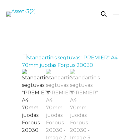
Rutana - Raštinės reikmenys
Prekiaujame pasaulinėje rinkoje pripažintomis, kokybiškomis biuro prekėmis tokių gamintojų kaip: Schneider, Esselte, Novus, 3M, Faber-Castell, Citizen, Milan, Leitz, Colop, Zebra, Staedtler, Durable, Tork, Parker, Waterman ir kt.