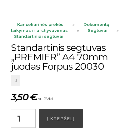
Kanceliarinės prekės
»
Dokumentų
laikymas ir archyvavimas
»
Segtuvai
»
Standartiniai segtuvai
Standartinis segtuvas
„PREMIER” A4 70mm
juodas Forpus 20030
3,50
€
su PVM
Į KREPŠELĮ