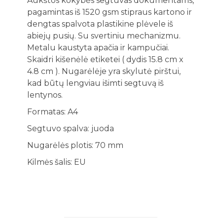
Aukštos kokybės segtuvas dokumentams,
pagamintas iš 1520 gsm stipraus kartono ir
dengtas spalvota plastikine plėvele iš
abiejų pusių. Su svertiniu mechanizmu.
Metalu kaustyta apačia ir kampučiai.
Skaidri kišenėlė etiketei ( dydis 15.8 cm x
4.8 cm ). Nugarėlėje yra skylutė pirštui,
kad būtų lengviau išimti segtuvą iš
lentynos.
Formatas: A4
Segtuvo spalva: juoda
Nugarėlės plotis: 70 mm
Kilmės šalis: EU