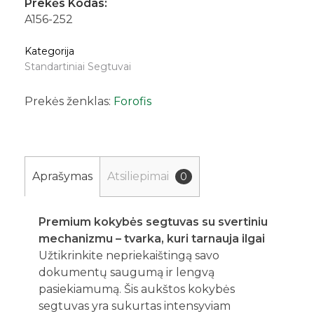
Prekės Kodas:
A156-252
Kategorija
Standartiniai Segtuvai
Prekės ženklas:
Forofis
Aprašymas
Atsiliepimai
0
Premium kokybės segtuvas su svertiniu
mechanizmu – tvarka, kuri tarnauja ilgai
Užtikrinkite nepriekaištingą savo
dokumentų saugumą ir lengvą
pasiekiamumą. Šis aukštos kokybės
segtuvas yra sukurtas intensyviam