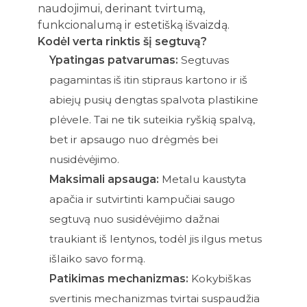
naudojimui, derinant tvirtumą,
funkcionalumą ir estetišką išvaizdą.
Kodėl verta rinktis šį segtuvą?
Ypatingas patvarumas:
Segtuvas
pagamintas iš itin stipraus kartono ir iš
abiejų pusių dengtas spalvota plastikine
plėvele. Tai ne tik suteikia ryškią spalvą,
bet ir apsaugo nuo drėgmės bei
nusidėvėjimo.
Maksimali apsauga:
Metalu kaustyta
apačia ir sutvirtinti kampučiai saugo
segtuvą nuo susidėvėjimo dažnai
traukiant iš lentynos, todėl jis ilgus metus
išlaiko savo formą.
Patikimas mechanizmas:
Kokybiškas
svertinis mechanizmas tvirtai suspaudžia