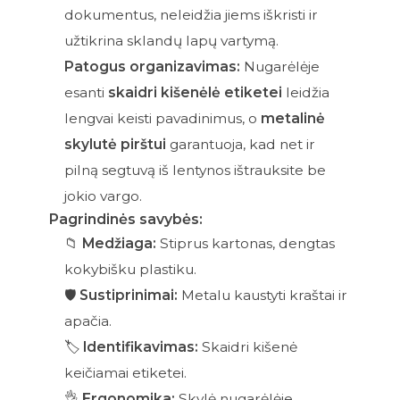
dokumentus, neleidžia jiems iškristi ir
užtikrina sklandų lapų vartymą.
Patogus organizavimas:
Nugarėlėje
esanti
skaidri kišenėlė etiketei
leidžia
lengvai keisti pavadinimus, o
metalinė
skylutė pirštui
garantuoja, kad net ir
pilną segtuvą iš lentynos ištrauksite be
jokio vargo.
Pagrindinės savybės:
📁
Medžiaga:
Stiprus kartonas, dengtas
kokybišku plastiku.
🛡️
Sustiprinimai:
Metalu kaustyti kraštai ir
apačia.
🏷️
Identifikavimas:
Skaidri kišenė
keičiamai etiketei.
👌
Ergonomika:
Skylė nugarėlėje