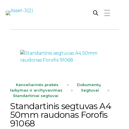
Rutana - Raštinės reikmenys
Prekiaujame pasaulinėje rinkoje pripažintomis, kokybiškomis biuro prekėmis tokių gamintojų kaip: Schneider, Esselte, Novus, 3M, Faber-Castell, Citizen, Milan, Leitz, Colop, Zebra, Staedtler, Durable, Tork, Parker, Waterman ir kt.
ope
Kanceliarinės prekės
»
Dokumentų
laikymas ir archyvavimas
»
Segtuvai
»
Standartiniai segtuvai
Standartinis segtuvas A4
50mm raudonas Forofis
91068