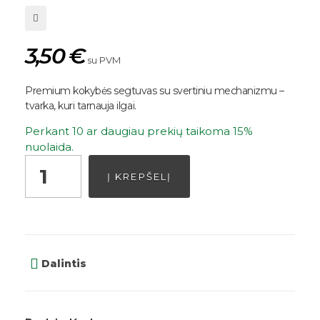
3,50
€
su PVM
Premium kokybės segtuvas su svertiniu mechanizmu –
tvarka, kuri tarnauja ilgai.
Perkant 10 ar daugiau prekių taikoma 15%
nuolaida.
Į KREPŠELĮ
Dalintis