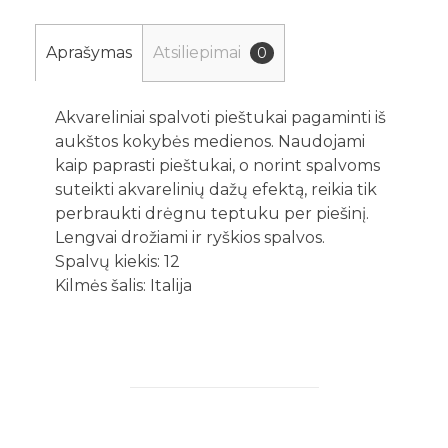
Aprašymas
Atsiliepimai
0
Akvareliniai spalvoti pieštukai pagaminti iš
aukštos kokybės medienos. Naudojami
kaip paprasti pieštukai, o norint spalvoms
suteikti akvarelinių dažų efektą, reikia tik
perbraukti drėgnu teptuku per piešinį.
Lengvai drožiami ir ryškios spalvos.
Spalvų kiekis: 12
Kilmės šalis: Italija