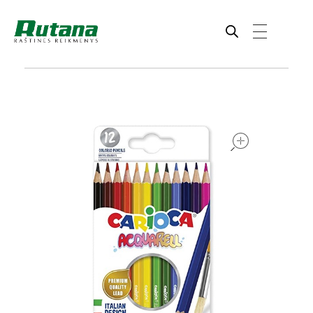
Rutana - Raštinės reikmenys
Prekiaujame pasaulinėje rinkoje pripažintomis, kokybiškomis biuro prekėmis tokių gamintojų kaip: Schneider, Esselte, Novus, 3M, Faber-Castell, Citizen, Milan, Leitz, Colop, Zebra, Staedtler, Durable, Tork, Parker, Waterman ir kt.
open