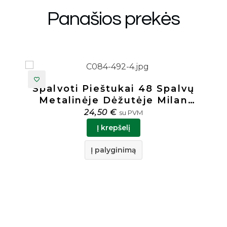
Panašios prekės
palvų
Spalvoti Pieštukai „Tiger” 
ilan
Spalvų Centrum 80482
3,50
€
su PVM
Į krepšelį
Į palyginimą