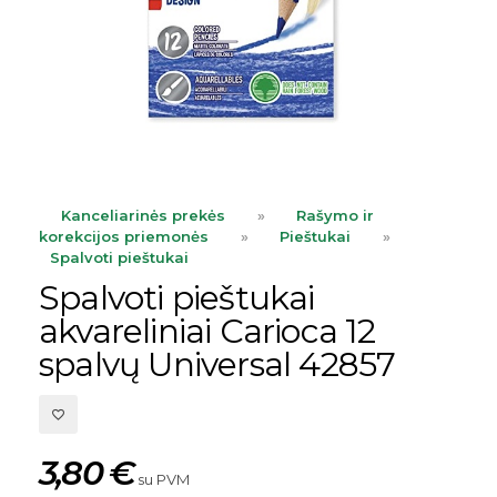
Kanceliarinės prekės
»
Rašymo ir
korekcijos priemonės
»
Pieštukai
»
Spalvoti pieštukai
Spalvoti pieštukai
akvareliniai Carioca 12
spalvų Universal 42857
3,80
€
su PVM