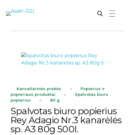
Rutana - Raštinės reikmenys
Prekiaujame pasaulinėje rinkoje pripažintomis, kokybiškomis biuro prekėmis tokių gamintojų kaip: Schneider, Esselte, Novus, 3M, Faber-Castell, Citizen, Milan, Leitz, Colop, Zebra, Staedtler, Durable, Tork, Parker, Waterman ir kt.
ope
Kanceliarinės prekės
»
Popierius ir
popieriaus produktai
»
Spalvotas biuro
popierius
»
80 g
Spalvotas biuro popierius
Rey Adagio Nr.3 kanarėlės
sp. A3 80g 500l.