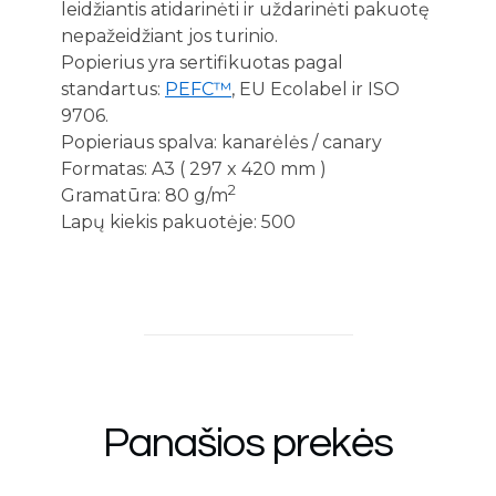
leidžiantis atidarinėti ir uždarinėti pakuotę
nepažeidžiant jos turinio.
Popierius yra sertifikuotas pagal
standartus:
PEFC™
, EU Ecolabel ir ISO
9706.
Popieriaus spalva: kanarėlės / canary
Formatas: A3 ( 297 x 420 mm )
2
Gramatūra: 80 g/m
Lapų kiekis pakuotėje: 500
Panašios prekės