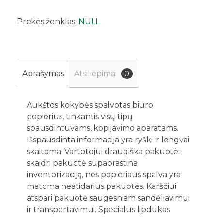
Prekės ženklas:
NULL
Aprašymas
Atsiliepimai
0
Aukštos kokybės spalvotas biuro
popierius, tinkantis visų tipų
spausdintuvams, kopijavimo aparatams.
Išspausdinta informacija yra ryški ir lengvai
skaitoma. Vartotojui draugiška pakuotė:
skaidri pakuotė supaprastina
inventorizaciją, nes popieriaus spalva yra
matoma neatidarius pakuotės. Karščiui
atspari pakuotė saugesniam sandėliavimui
ir transportavimui. Specialus lipdukas