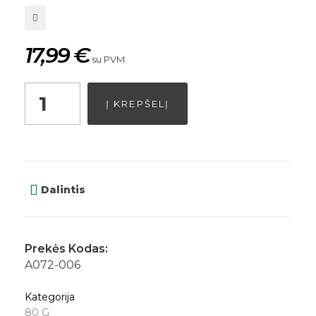
17,99
€
su PVM
Į KREPŠELĮ
Dalintis
Prekės Kodas:
A072-006
Kategorija
80 G