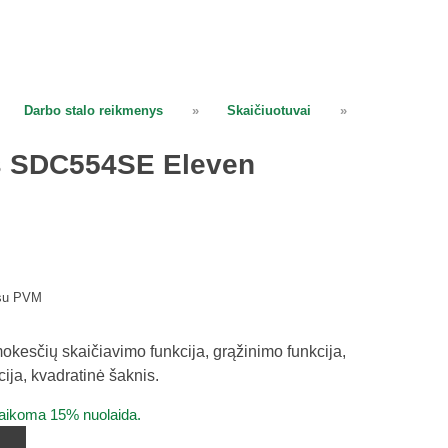
Darbo stalo reikmenys
»
Skaičiuotuvai
»
s SDC554SE Eleven
su PVM
mokesčių skaičiavimo funkcija, grąžinimo funkcija,
ija, kvadratinė šaknis.
taikoma 15% nuolaida.