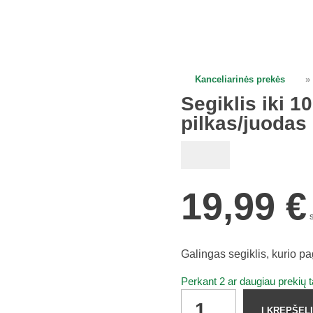
open
open
Kanceliarinės prekės
»
Segiklis iki 1
pilkas/juodas
19,99
€
Galingas segiklis, kurio p
Perkant 2 ar daugiau prekių 
Segiklis
Į KREPŠELĮ