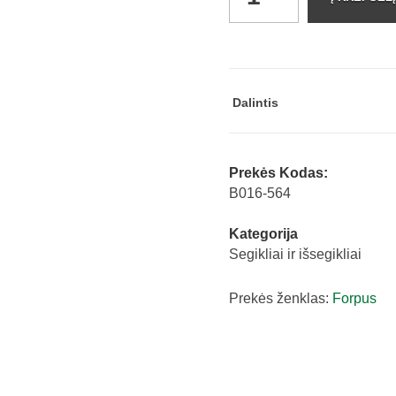
iki
100
lapų
Nr.23
pilkas/juodas
Dalintis
Forpus
61235
quantity
Prekės Kodas:
B016-564
Kategorija
Segikliai ir išsegikliai
Prekės ženklas:
Forpus