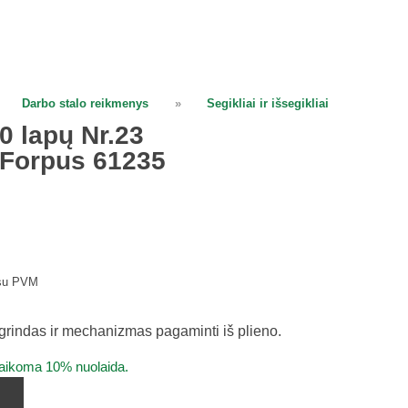
Darbo stalo reikmenys
»
Segikliai ir išsegikliai
00 lapų Nr.23
 Forpus 61235
su PVM
agrindas ir mechanizmas pagaminti iš plieno.
taikoma 10% nuolaida.