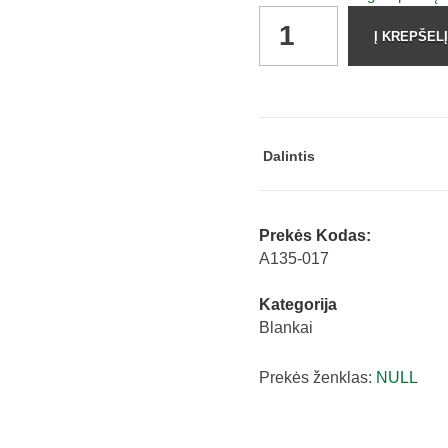
Sąskaita
Į KREPŠELĮ
-
faktūra
A6/50
kompl.
nenumeruota
Dalintis
11021
quantity
Prekės Kodas:
A135-017
Kategorija
Blankai
Prekės ženklas:
NULL