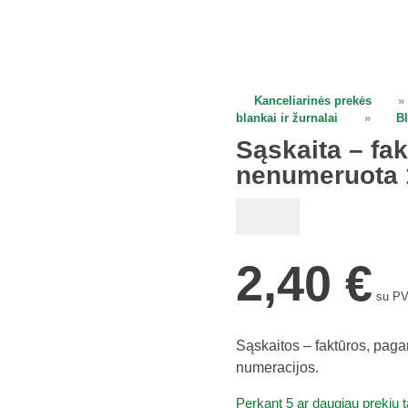
Kanceliarinės prekės
»
open
blankai ir žurnalai
»
B
Sąskaita – fa
nenumeruota 
2,40
€
su P
Sąskaitos – faktūros, paga
numeracijos.
Perkant 5 ar daugiau prekių 