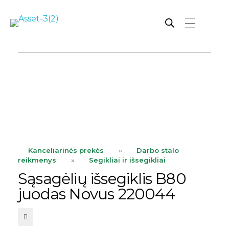
Rutana - Raštinės reikmenys
Prekiaujame pasaulinėje rinkoje pripažintomis, kokybiškomis biuro prekėmis tokių gamintojų kaip: Schneider, Esselte, Novus, 3M, Faber-Castell, Citizen, Milan, Leitz, Colop, Zebra, Staedtler, Durable, Tork, Parker, Waterman ir kt.
ope
Kanceliarinės prekės
»
Darbo stalo
reikmenys
»
Segikliai ir išsegikliai
Sąsagėlių išsegiklis B80
juodas Novus 220044