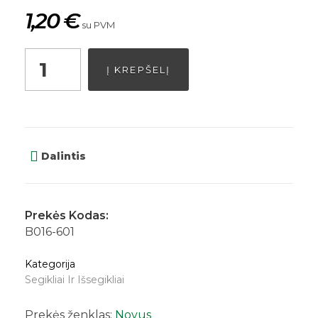
1,20
€
su PVM
Į KREPŠELĮ
Dalintis
Prekės Kodas:
B016-601
Kategorija
Segikliai Ir Išsegikliai
Prekės ženklas:
Novus