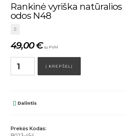
Rankinė vyriška natūralios
odos N48
49,00
€
su PVM
Į KREPŠELĮ
Dalintis
Prekės Kodas:
B023-454