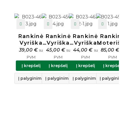
Rankinė
Rankinė
Rankinė
Rankinė
Vyriška
Vyriška
Vyriška
Moteriška
Natūralios
Natūralios
Natūralios
Natūralio
39,00
€
45,00
€
44,00
€
85,00
€
su
su
su
su
Odos N54
Odos N46
Odos N57
Odos
PVM
PVM
PVM
PVM
L001
Į krepšelį
Į krepšelį
Į krepšelį
Į krepšelį
Į palyginimą
Į palyginimą
Į palyginimą
Į palyginimą
N
O