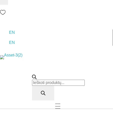
EN
EN
Rutana - Raštinės reikmenys
Prekiaujame pasaulinėje rinkoje pripažintomis, kokybiškomis biuro prekėmis tokių gamintojų kaip: Schneider, Esselte, Novus, 3M, Faber-Castell, Citizen, Milan, Leitz, Colop, Zebra, Staedtler, Durable, Tork, Parker, Waterman ir kt.
Products
search