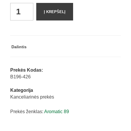
Purškiamas
Į KREPŠELĮ
automobilio
kvapas
"Satin
Touch"
100ml
Dalintis
Aromatic
89
quantity
Prekės Kodas:
B196-426
Kategorija
Kanceliarinės prekės
Prekės ženklas:
Aromatic 89