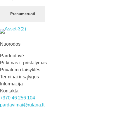
Prenumeruoti
Rutana - Raštinės reikmenys
Prekiaujame pasaulinėje rinkoje pripažintomis, kokybiškomis biuro prekėmis tokių gamintojų kaip: Schneider, Esselte, Novus, 3M, Faber-Castell, Citizen, Milan, Leitz, Colop, Zebra, Staedtler, Durable, Tork, Parker, Waterman ir kt.
Nuorodos
Parduotuvė
Pirkimas ir pristatymas
Privatumo taisyklės
Terminai ir sąlygos
Informacija
Kontaktai
+370 46 256 104
pardavimai@rutana.lt