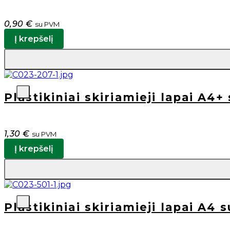
0,90
€
su PVM
Į krepšelį
Plastikiniai skiriamieji lapai A4+
1,30
€
su PVM
Į krepšelį
Plastikiniai skiriamieji lapai A4 s