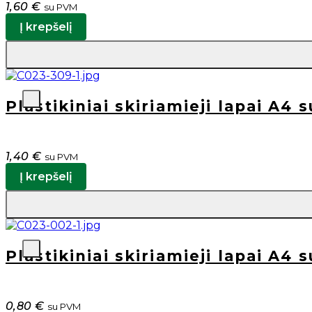
1,60
€
su PVM
Į krepšelį
Plastikiniai skiriamieji lapai A4 s
1,40
€
su PVM
Į krepšelį
Plastikiniai skiriamieji lapai A4 
0,80
€
su PVM