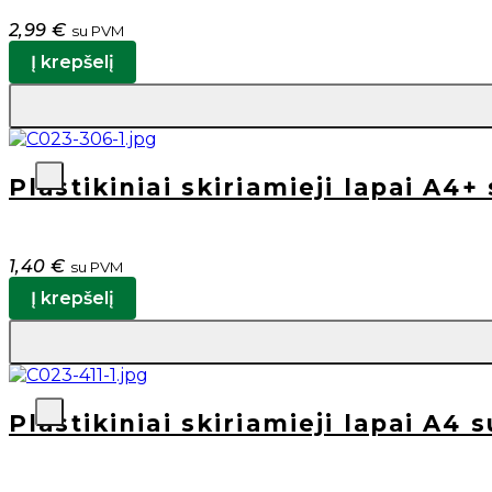
2,99
€
su PVM
Į krepšelį
Plastikiniai skiriamieji lapai A4+
1,40
€
su PVM
Į krepšelį
Plastikiniai skiriamieji lapai A4 s