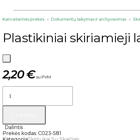
open
Kanceliarinės prekės
»
Dokumentų laikymas ir archyvavimas
»
Ski
Plastikiniai skiriamieji
2,20
€
su PVM
Į krepšelį
Dalintis
Prekės kodas:
C023-581
Kategorija
Skirtukai Su Skaičiais